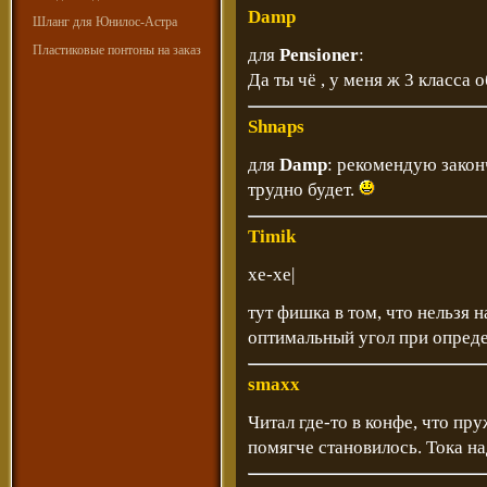
Damp
Шланг для Юнилос-Астра
Пластиковые понтоны на заказ
для
Pensioner
:
Да ты чё , у меня ж 3 класса 
Shnaps
для
Damp
: рекомендую законч
трудно будет.
Timik
хе-хе|
тут фишка в том, что нельзя н
оптимальный угол при опреде
smaxx
Читал где-то в конфе, что пр
помягче становилось. Тока на