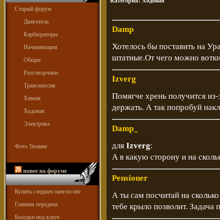
Категория:
Ходовая
Старый форум
Двигатель
Damp
Карбюраторы
Хотелось бы поставить на Ур
Начинающим
штатные.От чего можно воткн
Общие
Разговорчики
Izverg
Трансмиссия
Помягче хрень получится из-з
Химия
держать. А так попробуй нак
Ходовая
Электрика
Damp_
для
Izverg
:
Фото Тюнинг
А в какую сторону и на сколь
новое на форуме
Pensioner
Купить сэндвич панели ппс
А ты сам посчитай на сколько
Главная передача.
тебе крыло позволит. Задача 
Беседки под ключ