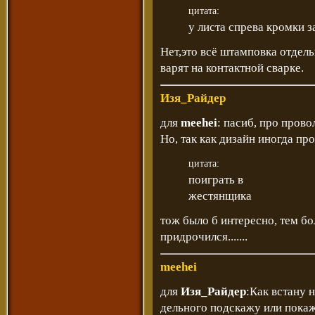
цитата:
у листа спрева кромки 
Нет,это всё штамповка отдел
варят на контактной сварке.
Изя_Райдер
для
meehei
: пасиб, про прово
Но, так как дизайн иногда про
цитата:
поиграть в
жестянщика
тож было б интересно, тем бо
придрочился.......
meehei
для
Изя_Райдер
:Как встану н
дельного подскажу или покаж