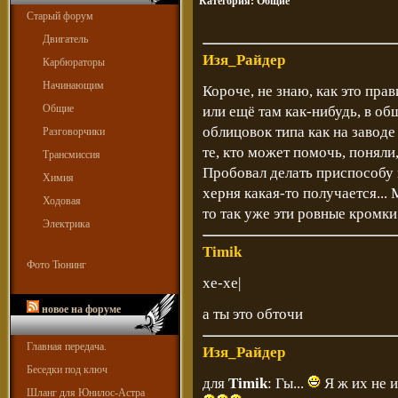
Категория:
Общие
Старый форум
Двигатель
Изя_Райдер
Карбюраторы
Начинающим
Короче, не знаю, как это прав
Общие
или ещё там как-нибудь, в о
облицовок типа как на заводе
Разговорчики
те, кто может помочь, поняли,
Трансмиссия
Пробовал делать приспособу 
Химия
херня какая-то получается... 
Ходовая
то так уже эти ровные кромки г
Электрика
Timik
Фото Тюнинг
хе-хе|
новое на форуме
а ты это обточи
Главная передача.
Изя_Райдер
Беседки под ключ
для
Timik
: Гы...
Я ж их не 
Шланг для Юнилос-Астра