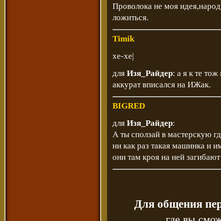
Проволока не моя идея,народ
ложиться.
Timik
хе-хе|
для
Изя_Райдер
: а я к те то
аккурат вписался на ИЖак.
BIGRED
для
Изя_Райдер
:
А ты сползай в мастерскую г
ни как раз такая машинка и имее
они там кроя на ней загибают
Для общения пе
где вы смож