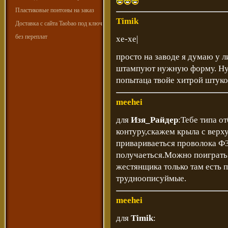
Пластиковые понтоны на заказ
Timik
Доставка с сайта Taobao под ключ
без переплат
хе-хе|
просто на заводе я думаю у л
штампуют нужную форму. Ну 
попытаца твойе хитрой штуко
meehei
для
Изя_Райдер
:Тебе типа о
контуру,скажем крыла с верху
привариваеться проволока Ф
получаеться.Можно поиграть
жестянщика только там есть 
трудноописуймые.
meehei
для
Timik
: