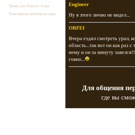
Engineer
Шланг для Юнилос-Астра
Пластиковые понтоны на заказ
Ну я этого лично не видел...
ORFEI
Вчера ездил смотреть урал, 
область...так вот он как раз
нему и он за минуту завелся!!
говно...
Для общения пе
где вы смож
Copyr