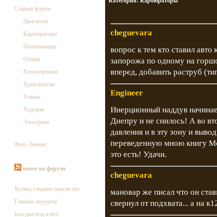
Категория:
Карбюраторы
Старый форум
Двигатель
cheguevara
Карбюраторы
Начинающим
вопрос к тем кто ставил авто 
Общие
запорожа по одному на горшо
вперед, добавить раструб (ти
Разговорчики
Трансмиссия
Engineer
Химия
Инерционный наддув начинает
Ходовая
Днепру и не снилось! А во в
Электрика
давления и в эту зону и выво
переведенную мною книгу М
Фото Тюнинг
это есть! Удачи.
новое на форуме
cheguevara
Купить сэндвич панели ппс
мановар же писал что он ста
Главная передача.
свернул от подхвата... а на к
Беседки под ключ