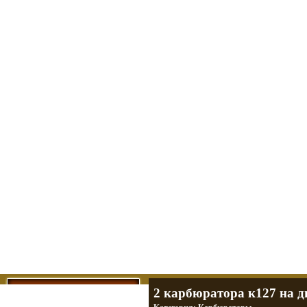
Мотоциклы Урал и Днепр
а также про Байкеров, баб и гаражи
Большая кол
Фотографии т
тюнинг днепр
разделы
2 карбюратора к127 на д