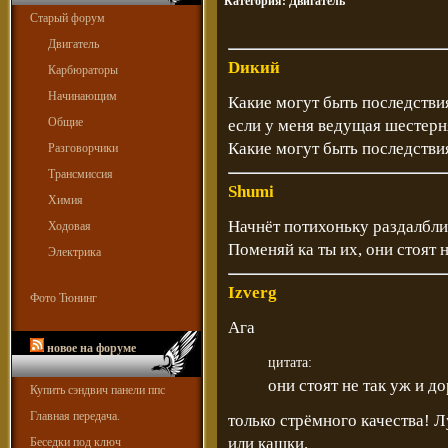
Категория:
Двигатель
Старый форум
Двигатель
Dикий
Карбюраторы
Начинающим
Какие могут быть последстви
Общие
если у меня ведущая шестерн
Какие могут быть последстви
Разговорчики
Трансмиссия
Shumi
Химия
Начнёт потихоньку раздалбли
Ходовая
Поменяй ка ты их, они стоят н
Электрика
Izverg
Фото Тюнинг
Ага
новое на форуме
цитата:
они стоят не так уж и д
Купить сэндвич панели ппс
Главная передача.
только стрёмного качества! Л
или кашки.
Беседки под ключ