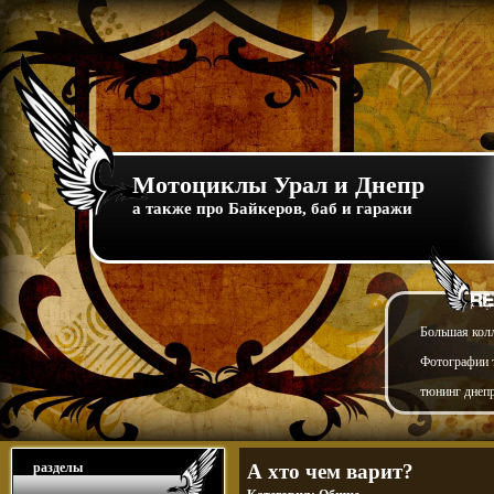
Мотоциклы Урал и Днепр
а также про Байкеров, баб и гаражи
Большая кол
Фотографии т
тюнинг днепр
разделы
А хто чем варит?