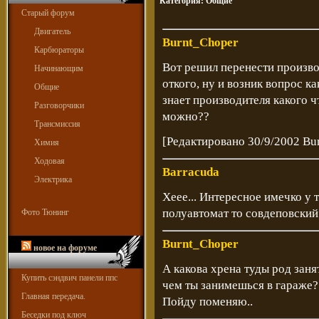
Категория:
Общие
Старый форум
Двигатель
Burnt_Choper
Карбюраторы
Вот решил перенести произво
Начинающим
откого, ну и возник вопрос к
Общие
знает производителя какого 
Разговорчики
можно??
Трансмиссия
[Редактировано 30/9/2002 Bu
Химия
Ходовая
Barracuda
Электрика
Хеее... Интересное имечко у 
полуавтомат то совдеповский.
Фото Тюнинг
Burnt_Choper
новое на форуме
А какова хрена туды род заня
Купить сэндвич панели ппс
чем ты занимешься в гараже
Главная передача.
Пойду поменяю..
Беседки под ключ