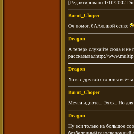
[Редактировано 1/10/2002 Di
Burnt_Choper
Оч помог, бААльшой сенкс
Dragon
А теперь слухайте сюда и не 
рассказывал
http://www.multip
Dragon
Хотя с другой стороны всё-та
Burnt_Choper
Мечта идиота... Эххх.. Но дл
Dragon
Ну еси только на большое со
безбалонный газосварочный а