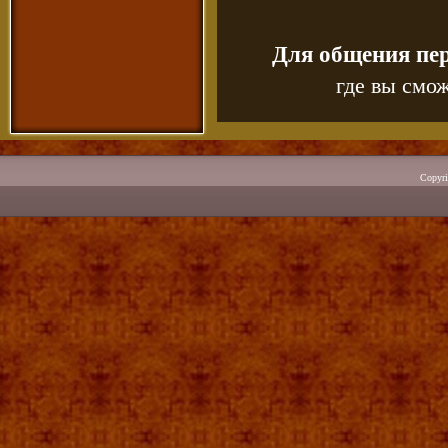
Для общения пе
где вы смож
Copyr