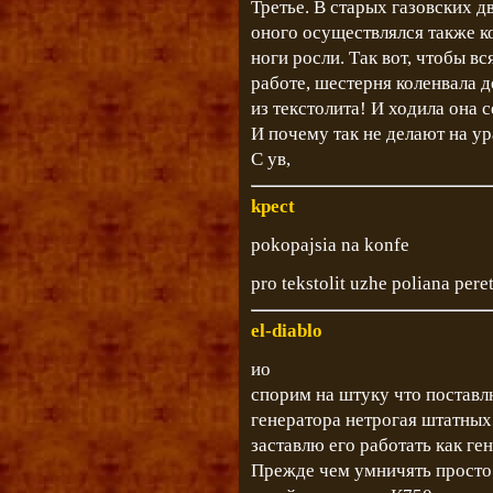
Третье. В старых газовских 
оного осуществлялся также к
ноги росли. Так вот, чтобы вс
работе, шестерня коленвала д
из текстолита! И ходила она с
И почему так не делают на у
С ув,
kpect
pokopajsia na konfe
pro tekstolit uzhe poliana perete
el-diablo
ио
спорим на штуку что поставл
генератора нетрогая штатных
заставлю его работать как ге
Прежде чем умничять просто 