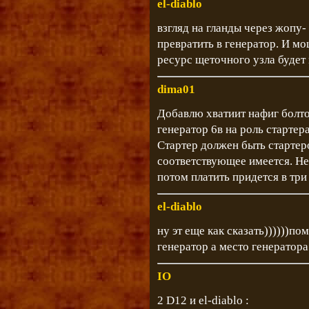
el-diablo
взгляд на гланды через жопу-
превратить в генератор. И мо
ресурс щеточного узла будет 
dima01
Добавлю хватиит нафиг болтов
генератор 6в на роль стартера
Стартер должен быть стартер
соответствующее имеется. Не
потом платить придется в три
el-diablo
ну эт еще как сказать))))))по
генератор а место генератора 
IO
2 D12 и el-diablo :