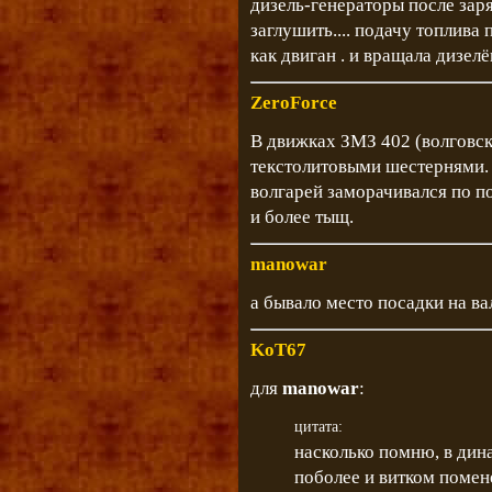
дизель-генераторы после зар
заглушить.... подачу топлива п
как двиган . и вращала дизелё
ZeroForce
В движках ЗМЗ 402 (волговск
текстолитовыми шестернями. 
волгарей заморачивался по п
и более тыщ.
manowar
а бывало место посадки на вал
KoT67
для
manowar
:
цитата:
насколько помню, в дин
поболее и витком помен