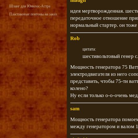
maugli
Шланг для Юнилос-Астра
идея мертворожденная. шести
Пластиковые понтоны на заказ
передаточное отношение прив
нормальный стартер. он тоже
Rob
цитата:
шестивольтовый генер 
Мощность генератора 75 Ват
электродвигателя из него соп
представить, чтобы 75-ти ва
колено?
Ну если только о-о-очень ме
sam
Мощность генератора помоему
между генератором и валом 1