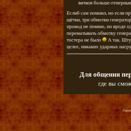
витков больше-генерны
Еслиб сам помнил, но если п
щётки, три обмотки генератор
провод не помню, но вроде о
перематывать обмотку генерат
тостера не было
А так. Шту
целее, никаких ударных нагру
Для общения пе
где вы смож
Copyr