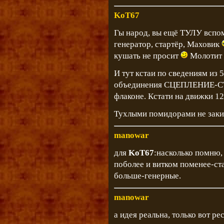
KoT67
Гы народ, вы ещё ТУЛУ вспом
генератор, стартёр, Маховик
кушать не просит
Молотит 
И тут кстаи по сведениям из 
объединения СЦЕПЛЕНИЕ-
флаконе. Кстати на движки 12
Тухлыми помидорами не зак
manowar
для
KoT67
:насколько помню,
поболее и витком поменее-ст
больше-генерные.
manowar
а идея реальна, только вот р