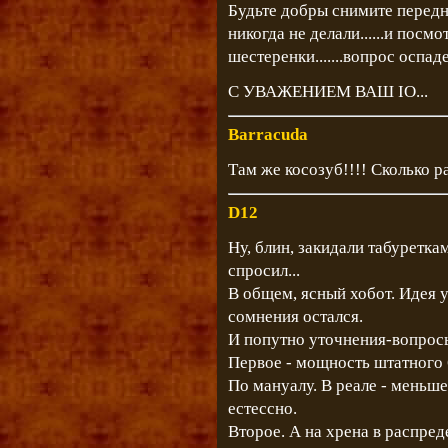
Будьте добры снимите передн
никогда не делали......и посм
шестеренки.......вопрос оспаде
С УВАЖЕНИЕМ ВАШ IO...
Barracuda
Там же косозуб!!!! Сколько ра
D12
Ну, блин, закидали табуреткам
спросил...
В общем, ясный хобот. Идея 
сомнения остался.
И попутно уточнения-вопрос
Первое - мощность штатного 6
По мануалу. В реале - меньше,
естессно.
Второе. А на хрена в распре