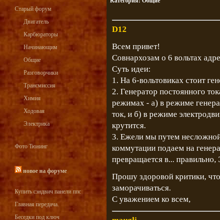
Категория:
Общие
Старый форум
Двигатель
D12
Карбюраторы
Всем привет!
Начинающим
Совнархозам о 6 вольтах адре
Общие
Суть идеи:
Разговорчики
1. На 6-вольтовиках стоит ге
Трансмиссия
2. Генератор постоянного ток
Химия
режимах - а) в режиме генера
Ходовая
ток, и б) в режиме электродвиг
Электрика
крутится.
3. Ежели мы путем несложной
Фото Тюнинг
коммутации подаем на генерат
превращается в... правильн
новое на форуме
Прошу здоровой критики, что
заморачиваться.
Купить сэндвич панели ппс
С уважением ко всем,
Главная передача.
Беседки под ключ