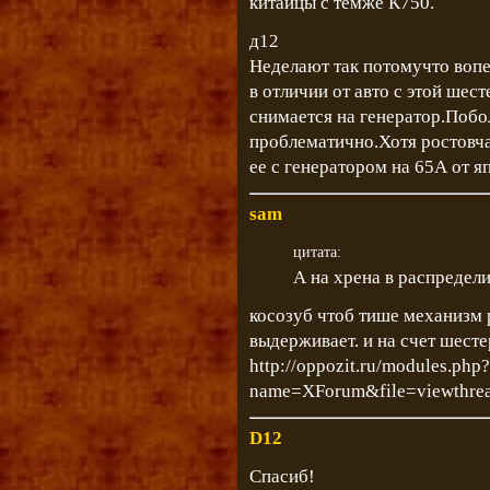
китайцы с темже К750.
д12
Неделают так потомучто вопе
в отличии от авто с этой шес
снимается на генератор.Поб
проблематично.Хотя ростовча
ее с генератором на 65А от я
sam
цитата:
А на хрена в распредел
косозуб чтоб тише механизм 
выдерживает. и на счет шесте
http://oppozit.ru/modules.php?
name=XForum&file=viewthre
D12
Спасиб!