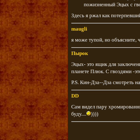
пожизненный Эцых с гв
Здесь я ржал как потерпевший
maugli
я може тупой, но объясните,
Пырок
Эцых- это ящик для заключен
планете Плюк. С гвоздями -эт
P.S. Кин-Дза--Дза смотреть н
DD
Сам видел пару хромированных 
буду....
))))