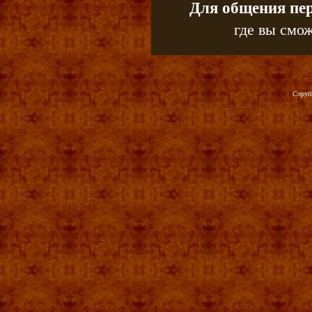
Для общения пе
где вы смож
Copyr