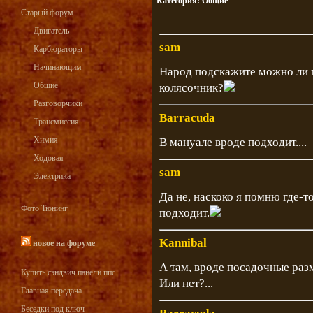
Категория:
Общие
Старый форум
Двигатель
sam
Карбюраторы
Начинающим
Народ подскажите можно ли п
Общие
колясочник?
Разговорчики
Barracuda
Трансмиссия
Химия
В мануале вроде подходит....
Ходовая
sam
Электрика
Да не, наскоко я помню где-то
Фото Тюнинг
подходит.
Kannibal
новое на форуме
А там, вроде посадочные разм
Купить сэндвич панели ппс
Или нет?...
Главная передача.
Беседки под ключ