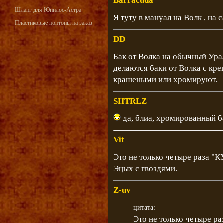
Barracuda
Шланг для Юнилос-Астра
Я туту в мануал на Волк , на с
Пластиковые понтоны на заказ
DD
Бак от Волка на обычный Урал
делаются баки от Волка с кр
крашеными или хромируют.
SHTRLZ
да, блиа, хромированный ба
Vit
Это не только четыре раза "
Эцых с гвоздями.
Z-uv
цитата:
Это не только четыре р