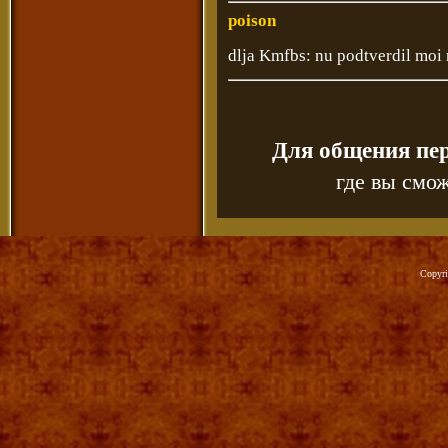
poison
dlja Kmfbs: nu podtverdil moi
Для общения пе
где вы смож
Copyr