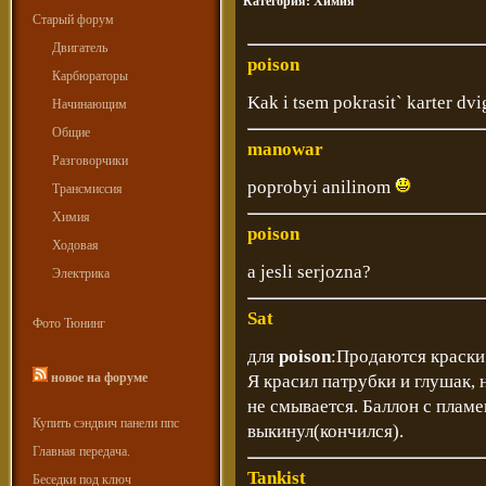
Категория:
Химия
Старый форум
Двигатель
poison
Карбюраторы
Kak i tsem pokrasit` karter dvi
Начинающим
Общие
manowar
Разговорчики
poprobyi anilinom
Трансмиссия
Химия
poison
Ходовая
a jesli serjozna?
Электрика
Sat
Фото Тюнинг
для
poison
:Продаются краски
новое на форуме
Я красил патрубки и глушак, 
не смывается. Баллон с пламен
Купить сэндвич панели ппс
выкинул(кончился).
Главная передача.
Tankist
Беседки под ключ