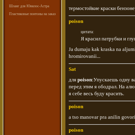
Шланг для Юнилос-Астра
термостойкие краски бензон
Пластиковые понтоны на заказ
poison
цитата:
Я красил патрубки и глу
Ja dumaju kak kraska na aljumin
hromirovanii...
Sat
для
poison
:Упускаешь одну 
перед этим я ободрал. На ал
я себе весь буду красить.
poison
a tso manovar pra anilin govor
poison