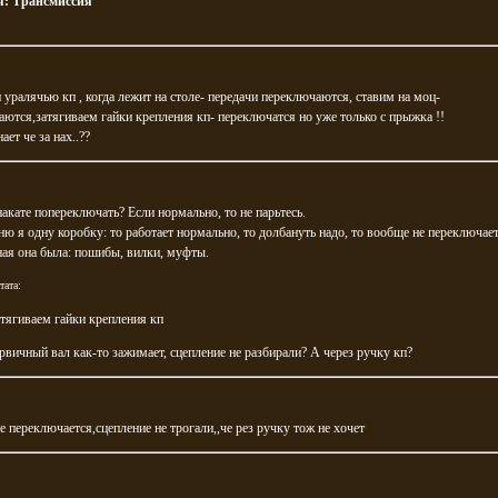
я:
Трансмиссия
 уралячью кп , когда лежит на столе- передачи переключаются, ставим на моц-
ются,затягиваем гайки крепления кп- переключатся но уже только с прыжка !!
ает че за нах..??
накате попереключать? Если нормально, то не парьтесь.
ю я одну коробку: то работает нормально, то долбануть надо, то вообще не переключает
ая она была: пошибы, вилки, муфты.
тата:
атягиваем гайки крепления кп
вичный вал как-то зажимает, сцепление не разбирали? А через ручку кп?
не переключается,сцепление не трогали,,че рез ручку тож не хочет