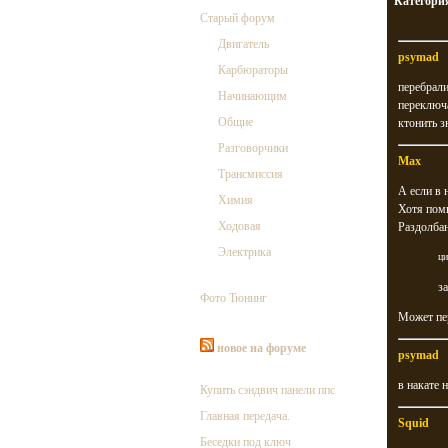
Категори
Старый форум
Двигатель
psymad
Карбюраторы
перебрали
Начинающим
переключа
Общие
ктонить зн
Разговорчики
Max
Трансмиссия
А если в 
Химия
Хотя помн
Ходовая
Раздолбан
Электрика
ци
з
Фото Тюнинг
Может пер
новое на форуме
psymad
в накате 
Купить сэндвич панели ппс
Главная передача.
Squid
Беседки под ключ