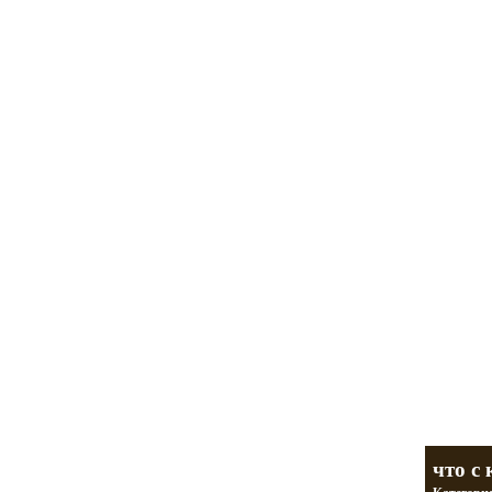
Мотоциклы Ура
а также про Байкеров,
разделы
что с