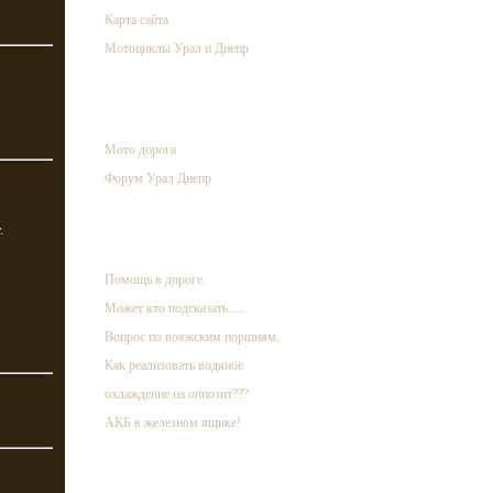
Карта сайта
Мотоциклы Урал и Днепр
ссылки
Мото дорога
Форум Урал Днепр
.
случайная запись
Помощь в дороге.
Может кто подсказать......
Вопрос по вояжским поршням.
Как реализовать водяное
охлаждение на оппозит???
АКБ в железном ящике!