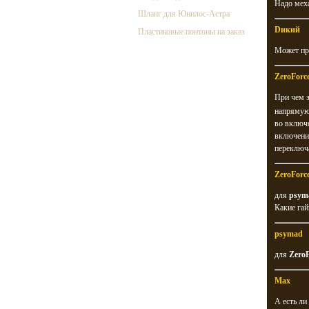
Надо мех
Шланг для Юнилос-Астра
Dикий
Пластиковые понтоны на заказ
Может про
ZeroForc
При чем з
напрямую.
во включе
включения
переключ
ZeroForc
для
psym
Какие гай
psymad
для
ZeroF
Max
А есть ли