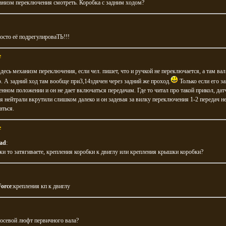
анизм переключения смотреть. Коробка с задним ходом?
сто её подрегулироваТЬ!!!
e
десь механизм переключения, если чел. пишет, что и ручкой не переключается, а там вал
 А задний ход там вообще при3,14здячен через задний же проход.
Только если его з
нном положении и он не дает включаться передачам. Где то читал про такой прикол, дат
 нейтрали вкрутили слишком далеко и он задевая за вилку переключения 1-2 передач не
аться.
e
ad
:
ки то затягиваете, крепления коробки к двиглу или крепления крышки коробки?
orce
:крепления кп к двиглу
 осевой люфт первичного вала?