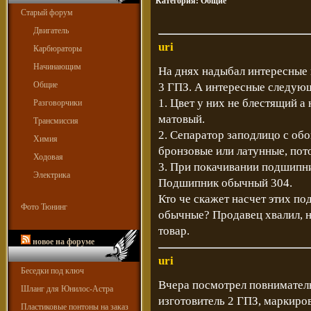
Категория:
Общие
Старый форум
Двигатель
uri
Карбюраторы
Начинающим
На днях надыбал интересные 
Общие
3 ГПЗ. А интересные следую
1. Цвет у них не блестящий а
Разговорчики
матовый.
Трансмиссия
2. Сепаратор заподлицо с обо
Химия
бронзовые или латунные, пот
Ходовая
3. При покачивании подшипни
Электрика
Подшипник обычный 304.
Кто че скажет насчет этих по
Фото Тюнинг
обычные? Продавец хвалил, н
товар.
новое на форуме
uri
Беседки под ключ
Вчера посмотрел повниматель
Шланг для Юнилос-Астра
изготовитель 2 ГПЗ, маркиров
Пластиковые понтоны на заказ