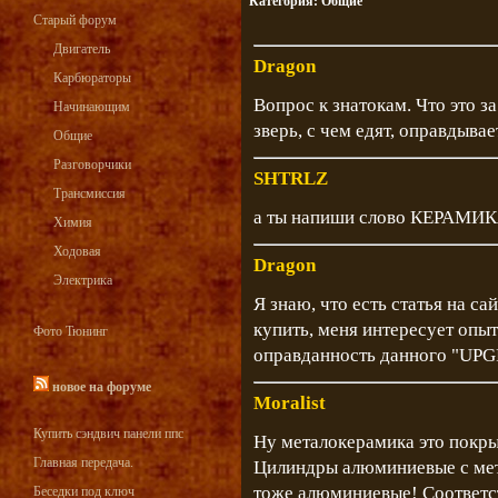
Категория:
Общие
Старый форум
Двигатель
Dragon
Карбюраторы
Вопрос к знатокам. Что это з
Начинающим
зверь, с чем едят, оправдывае
Общие
Разговорчики
SHTRLZ
Трансмиссия
а ты напиши слово КЕРАМИКА
Химия
Ходовая
Dragon
Электрика
Я знаю, что есть статья на са
купить, меня интересует опы
Фото Тюнинг
оправданность данного "UPG
новое на форуме
Moralist
Купить сэндвич панели ппс
Ну металокерамика это покры
Главная передача.
Цилиндры алюминиевые с ме
тоже алюминиевые! Соответс
Беседки под ключ