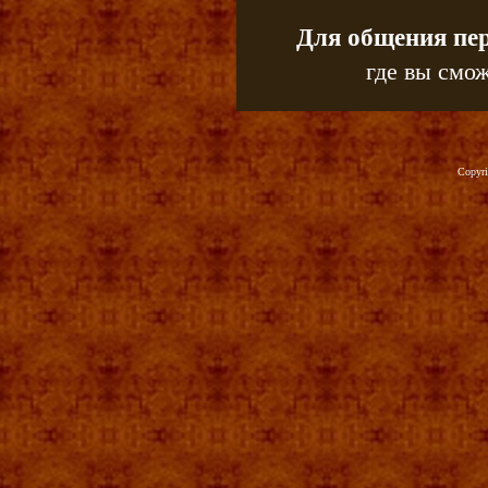
Для общения пе
где вы смож
Copyr