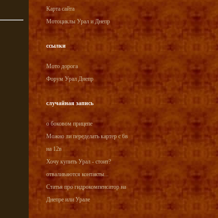
Карта сайта
Мотоциклы Урал и Днепр
ссылки
Мото дорога
Форум Урал Днепр
случайная запись
о боковом прицепе
Можно ли переделать картер с 6в
на 12в
Хочу купить Урал - стоит?
отваливаются контакты...
Статья про гидрокомпенсатор на
Днепре или Урале