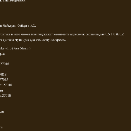
я:
Разговорчики
е байкеры- бойцы в КС.
убиться в нете может мне подскажет какой-нить адресочек сервачка для CS 1.6 & CZ
т тут есть чуть чуть для тех, кому интересно:
rike v1.6 ( без Steam )
g.ru
t:27016
27018
:27018
.ru:27016
.ru
ru:27016
.ru
ru