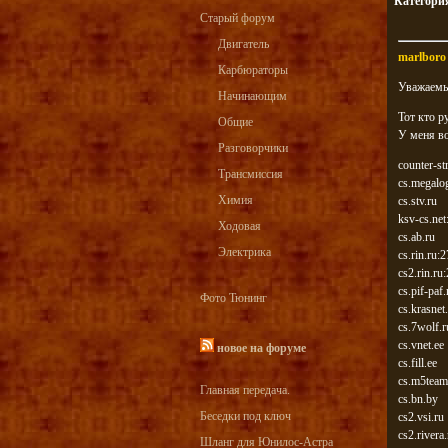
Категори
Старый форум
Двигатель
marlboro
Карбюраторы
Уважаемы
Начинающим
Тот кто р
Общие
У меня во
Разговорчики
counter-st
Трансмиссия
cs.megalo
Химия
cs.stv.ru
ksv-cs.ne
Ходовая
cs.ab.ru
Электрика
cs.rin.ru:
cs2.rin.ru
cs.pif-paf
Фото Тюнинг
cs.krasnet
cs.7wolf.
cs.vnet.ee
новое на форуме
cs.fill.ee
cs.m5team
Главная передача.
cs.bn.by
Беседки под ключ
cs2.vsi.ru
cs2.rivera.
Шланг для Юнилос-Астра