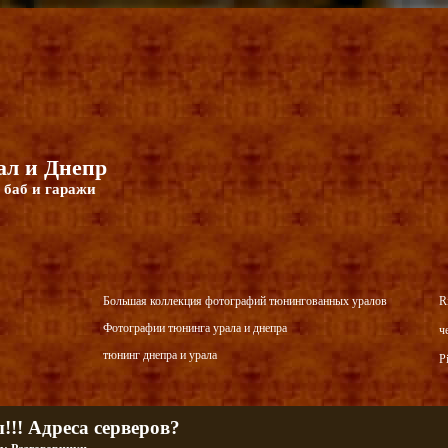
л и Днепр
 баб и гаражи
Большая коллекция фотографий тюнингованных уралов
R
Фотографии тюнинга урала и днепра
ч
тюнинг днепра и урала
P
!!! Адреса серверов?