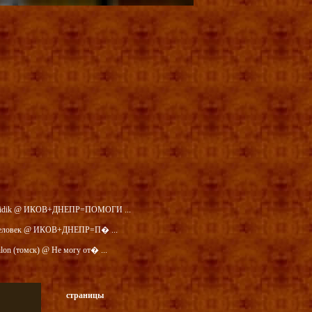
idik @ ИКОВ+ДНЕПР=ПОМОГИ ...
еловек @ ИКОВ+ДНЕПР=П� ...
ilon (томск) @ Не могу от� ...
страницы