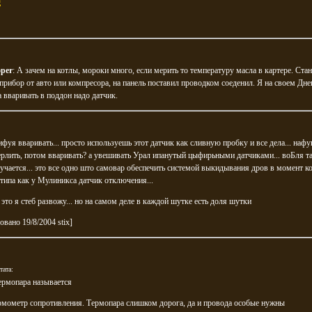
g
per
: А зачем на котлы, мороки много, если мерить то температуру масла в картере. Ста
 прибор от авто или компресора, на панель поставил проводком соеденил. Я на своем Дне
а вваривать в поддон надо датчик.
ифуя вваривать... просто используешь этот датчик как сливную пробку и все дела... на
рлить, потом вваривать? а увешивать Урал ипанутый цыфирьными датчиками... воБля т
учается... это все одно што самовар обеспечить системой выкидывания дров в момент ко
. типа как у Мулиникса датчик отключения...
 это я стеб развожу... но на самом деле в каждой шутке есть доля шутки
овано 19/8/2004 stix]
тата:
ермопара называется
рмометр сопротивления. Термопара слишком дорога, да и провода особые нужны