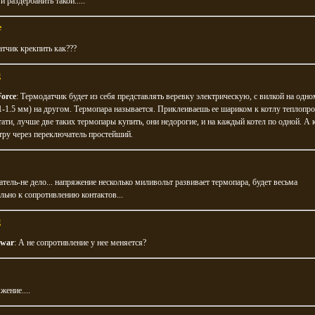
и раздербанить такой.....
e
тчик крекпить как???
g
orce
: Термодатчик будет из себя представлять веревку электрическую, с вилкой на одно
-1.5 мм) на другом. Термопара называется. Приклеиваешь ее шариком к котлу теплоп
тати, лучше две таких термопары купить, они недорогие, и на каждый котел по одной. А 
тру через переключатель простейший.
тель-не дело... напряжение несколько миливольт развивает термопара, будет весьма
льно к сопротивлению контактов...
g
war
: А не сопротивление у нее меняется?
жение....