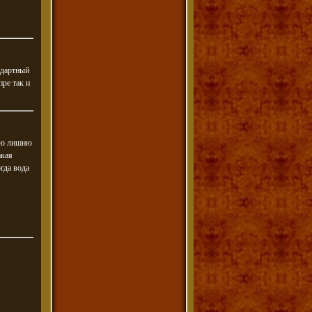
ндартный
пре так и
фую лишню
акая
гда вода