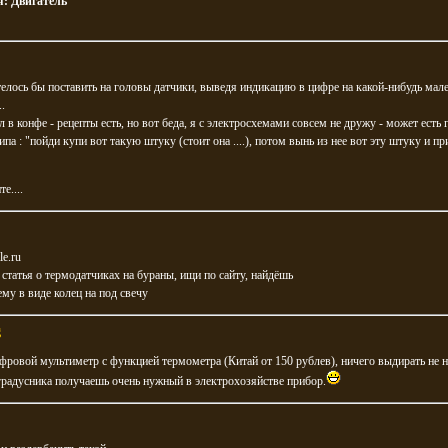
я:
Двигатель
елось бы поставить на головы датчики, выведя индикацию в цифре на какой-нибудь мал
.
ал в конфе - рецепты есть, но вот беда, я с электросхемами совсем не дружу - может есть
ипа : "пойди купи вот такую штуку (стоит она ....), потом вынь из нее вот эту штуку и пр
е....
e.ru
ь статья о термодатчиках на бураны, ищи по сайту, найдёшь
му в виде колец на под свечу
g
фровой мультиметр с функцией термометра (Китай от 150 рублев), ничего выдирать не н
радусника получаешь очень нужный в электрохозяйстве прибор.