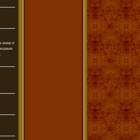
м конце и
роводным
к