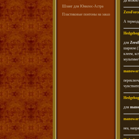
да можно 
Шланг для Юнилос-Астра
ZeroForc
Пластиковые понтоны на заказ
А термода
Hedgeho
для
ZeroF
шариом (1
клеем, кс
мультиме
manowar
переключа
чувствите
Hedgeho
для
mano
manowar
неа, напря