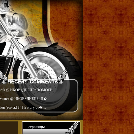
idik @ ИКОВ+ДНЕПР=ПОМОГИ ...
еловек @ ИКОВ+ДНЕПР=П� ...
ilon (томск) @ Не могу от� ...
страницы