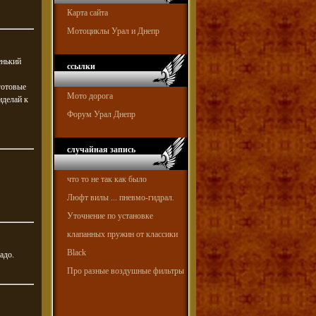
Карта сайта
Мотоциклы Урал и Днепр
енький
ссылки
 готовые
Мото дорога
иделай к
Форум Урал Днепр
случайная запись
что то не так как было
Люфт вилы ... пневмо-гидрал.
Уточнение по установке
клапанных пружин от классики
Black
адо.
Про разные воздушные фильтры