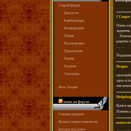
Категори
Старый форум
Двигатель
CCooper
Карбюраторы
Очень хот
Начинающим
экранчик..
Общие
... Поиск
рецепты т
Разговорчики
.... ....
Трансмиссия
Подскажит
Химия
Ходовая
Dragon
Электрика
snowmobil
здесь ест
они помое
Фото Тюнинг
Hedgeho
новое на форуме
Купи в ци
Помимо г
Главная передача.
Купить сэндвич панели ппс
manowar
Беседки под ключ