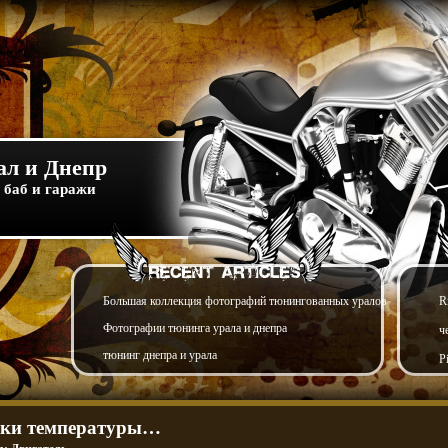
л и Днепр
 баб и гаражи
Большая коллекция фотографий тюнингованных уралов
R
Фотографии тюнинга урала и днепра
ч
тюнинг днепра и урала
P
ки температуры…