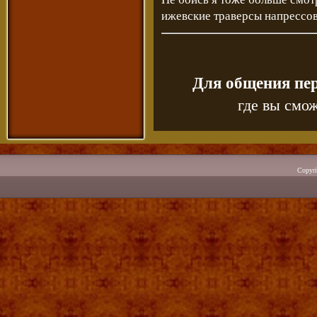
ижевские траверсы напрессо
Для общения пе
где вы смож
Copyr