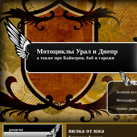
Мотоциклы Урал и Днепр
а также про Байкеров, баб и гаражи
Большая кол
Фотографии т
тюнинг днепр
разделы
вилка от ижа