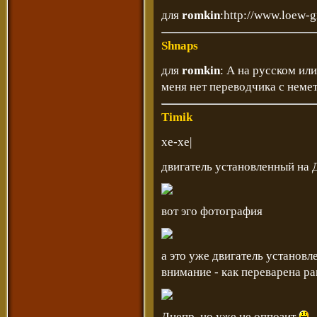
для
romkin
:http://www.loew-
Shnaps
для
romkin
: А на русском или
меня нет переводчика с немет
Timik
хе-хе|
двигатель установленный на 
вот эго фотография
а это уже двигатель установл
внимание - как переварена р
Днепр, но уже не оппозит