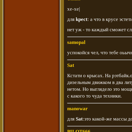
хе-хе|
для
kpect
: а что в крусе эсте
нет уж - то каждый сможет сля
samopal
успокойся чел, что тебе оьыч
Sat
Кстати о крысах. На рэтбайк
дизельным движком в два литр
нетом. Но выглядело это мощ
с какого то чуда техники.
manowar
для
Sat
:это какой-же массы 
PILOT666