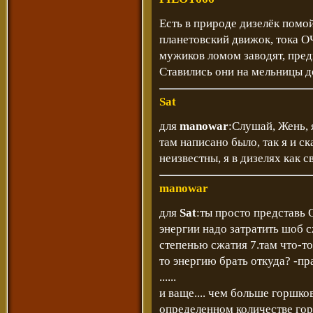
Есть в природе дизелёк помой
планетовский движок, тока
мужиков ломом заводят, пред
Ставились они на мельницы д
Sat
для
manowar
:Слушай, Жень, я
там написано было, так я и с
неизвестны, я в дизелях как с
manowar
для
Sat
:ты просто представь 
энергии надо затратить шоб с
степенью сжатия 7.там что-то
то энергию брать откуда? -пр
......
и ваще.... чем больше горшко
определенном количестве гор