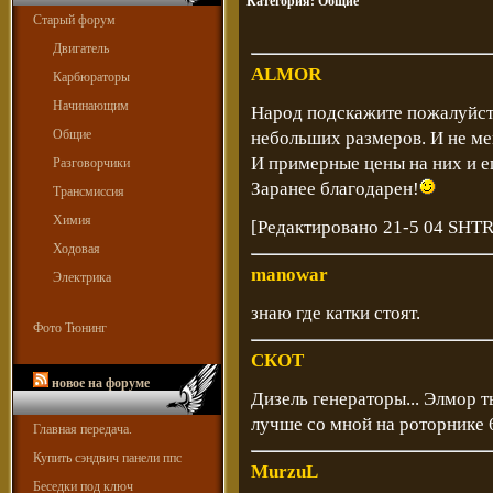
Категория:
Общие
Старый форум
Двигатель
ALMOR
Карбюраторы
Начинающим
Народ подскажите пожалуйсто
Общие
небольших размеров. И не ме
И примерные цены на них и е
Разговорчики
Заранее благодарен!
Трансмиссия
Химия
[Редактировано 21-5 04 SHT
Ходовая
manowar
Электрика
знаю где катки стоят.
Фото Тюнинг
СКОТ
новое на форуме
Дизель генераторы... Элмор 
лучше со мной на роторнике 
Главная передача.
Купить сэндвич панели ппс
MurzuL
Беседки под ключ