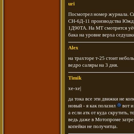
uri
Посмотрел номер журнала. Си
СН-6Д-11 производства Южди
1Д90ТА. На МТ смотрится уёб
бака на уровне верха седушк
Alex
на трахторе т-25 стоит небо
ведро саляры на 3 дня.
Timik
хе-хе|
да тока все эти движки не ко
новый - я как полазил
вот и
а если атк от куда скрутить, 
ведь даже в Мотопроме затреб
копейки не получитца.