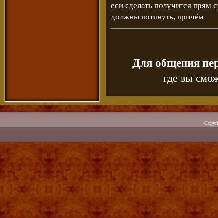
еси сделать получится прям с
должны потянуть, причём
Для общения пе
где вы смож
Copyr