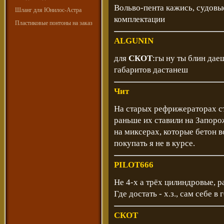
Вольво-пента кажись, судовы
Шланг для Юнилос-Астра
комплектации
Пластиковые понтоны на заказ
ALGUNIN
для
СКОТ
:гы ну ты блин дае
габаритов дастанеш
Чит
На старых рефрижераторах ст
раньше их ставили на Запоро
на миксерах, которые бетон в
покупать я не в курсе.
PILOT666
Не 4-х а трёх цилиндровые, р
Где достать - х.з., сам себе в
СКОТ