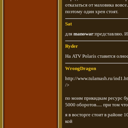
отказаться от маховика вовсе.
поэтому один хрен стоят.
Sat
для
manowar
:представляю. И
Ryder
На ATV Polaris ставится олно
WrongDragon
http://www.tulamash.ru/ind1.h
/>
по моим прикидкам ресурс бу
5000 оборотов..... при том чт
я в восторге стоит в районе 1
кой