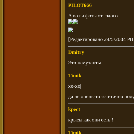
PILOT666
А вот и фоты от тэдого
[Редактировано 24/5/2004 PI
Dmitry
Это ж мутанты.
Timik
хе-хе|
да не очень-то эстетично по
kpect
крысы как они есть !
Timik