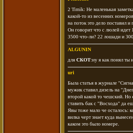
2 Timik: Не маленькая заметк
какой-то из весенних номеро
на поток это дело поставил и
Он говорит что с люлей идет
3500 что-ли? 22 лошади и 30
ALGUNIN
для
СКОТ
:ну я как понял ты
uri
Была статья в журнале "Сигна
мужик ставил дизель на "Днеп
второй какой то чешский. Но
ставить бак с "Восхода" да ещ
Явы тоже мало че осталось: к
вилка черт знает куда вынесе
каком это было номере.