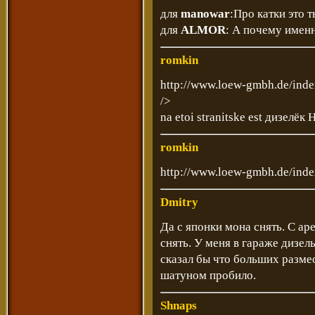
для
manowar
:Про катки это 
для
ALMOR
: А почему именн
romkin
http://www.loew-gmbh.de/ind
/>
na etoi stranitske est дизелёк
romkin
http://www.loew-gmbh.de/ind
Dmitry
Да с японки мона снять. С ар
снять. У меня в гараже дизел
сказал бы что больших размео
шатуном пробило.
Shnaps