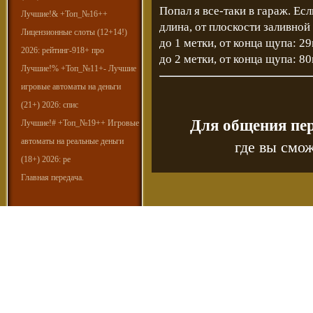
Попал я все-таки в гараж. Есл
Лучшие!& +Топ_№16++
длина, от плоскости заливно
Лицензионные слоты (12+14!)
до 1 метки, от конца щупа: 2
2026: рейтинг-918+ про
до 2 метки, от конца щупа: 8
Лучшие!% +Топ_№11+- Лучшие
игровые автоматы на деньги
(21+) 2026: спис
Для общения пе
Лучшие!# +Топ_№19++ Игровые
автоматы на реальные деньги
где вы смож
(18+) 2026: ре
Главная передача.
Copyr