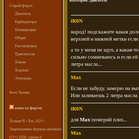
Категория:
Двигатель
Старый форум
Двигатель
iR0N
Карбюраторы
Начинающим
народ! подскажите какая дол
Общие
верхней и нижней метки если
Разговорчики
а то у меня не щуп, а какая-т
Трансмиссия
сильно сомневаюсь и если ей 
Химия
литра масла...
Ходовая
Max
Электрика
Если не забуду, замерю на вы
Фото Тюнинг
Или заливаешь 2 литра масла 
новое на форуме
iR0N
для
Max
:померий плиз...
Лучшие!$ +Топ_№21+-
Лицензионные игровые автоматы
Max
(15+) 2026: список-6