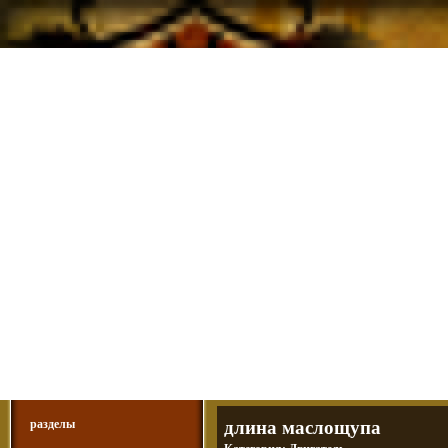
Мотоциклы Урал и Днепр
а также про Байкеров, баб и гаражи
Большая кол
Фотографии т
тюнинг днепр
разделы
длина маслощупа