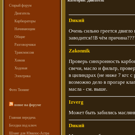
Категория:
Двигатель
Старый форум
Двигатель
Dикий
Карбюраторы
Начинающим
Очень сильно греется двигло 
Общие
заводится!!В чём причина???
Разговорчики
Zakonnik
Трансмиссия
Химия
Проверь синхронность карбов
свечи, масло и фильтр, пров
Ходовая
в цилиндрах (не ниже 7 кгс с 
Электрика
возможно дело в прогаре клап
масла - см. выше.
Фото Тюнинг
Izverg
новое на форуме
Может быть забились маслян
Главная передача.
Dикий
Беседки под ключ
Шланг для Юнилос-Астра