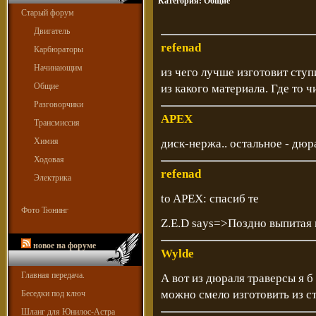
Категория:
Общие
Старый форум
Двигатель
refenad
Карбюраторы
Начинающим
из чего лучше изготовит ступи
Общие
из какого материала. Где то ч
Разговорчики
APEX
Трансмиссия
Химия
диск-нержа.. остальное - дюр
Ходовая
refenad
Электрика
to APEX: спасиб те
Фото Тюнинг
Z.E.D says=>Поздно выпитая в
новое на форуме
Wylde
Главная передача.
А вот из дюраля траверсы я б
можно смело изготовить из ст
Беседки под ключ
Шланг для Юнилос-Астра