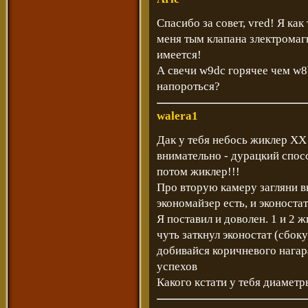
Спасибо за совет, vred! Я ка
меня тым клапана злектромагн
имеется!
А свечи w9dc горячее чем w8b
напороться?
walera1
Дак у тебя небось жиклер ХХ
внимательно - дурацкий спос
потом жиклер!!!
Про вторую камеру загляни в
экономайзер есть, и эконостат
Я поставил и доволен. 1 и 2 
чуть заткнул эконостат (сбок
добивайся коричневого нагар
успехов
Какого кстати у тебя диамет