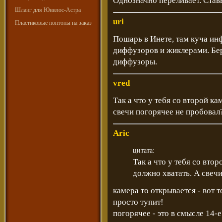
Однозначно переливает. Став
Шланг для Юнилос-Астра
uri
Пластиковые понтоны на заказ
Пошарь в Инете, там куча ин
диффузоров и жиклерами. Бер
диффузоры.
vred
Так а что у тебя со второй к
свечи погорячее не пробовал
Aric
цитата:
Так а что у тебя со вто
должно хватать. А свеч
камера то открывается - вот т
просто тупит!
погорячее - это в смысле 14-е?