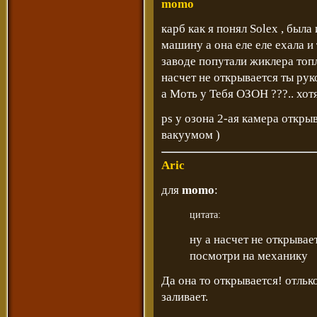
momo
карб как я понял Solex , была
машину а она еле еле ехала и
заводе попутали жиклера топ
насчет не открывается ты рук
а Моть у Тебя ОЗОН ???.. хотя
ps у озона 2-ая камера откры
вакуумом )
Aric
для
momo
:
цитата:
ну а насчет не открывае
посмотри на механику
Да она то открывается! отльк
заливает.