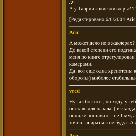
до.....
А у Таврии какие жиклеры? Т
[Редактировано 6/6/2004 Aric
Aric
А может дело не в жаклерах?
До какой степени его подгина
меня по книге отрегулирован
камерами.
Да, вот еще одна хренотень: 
обороты(наиболее стабильные
vred
Ну так богатит , по ходу, у 
поставь для начала. ( в станд
пониже поставить - не 1 мм, а
точно засираться не будут. А
Aric