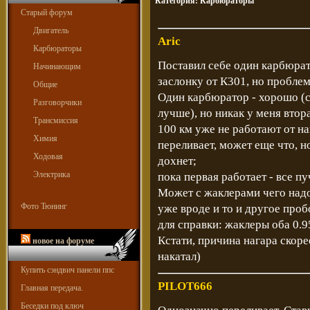
Категория:
Карбюраторы
Старый форум
Двигатель
Aric
Карбюраторы
Поставил себе один карбюрато
Начинающим
заслонку от К301, но проблем
Общие
Один карбюратор - хорошо (с
Разговорчики
лучше), но никак у меня втора
Трансмиссия
100 км уже не работают от на
Химия
переливает, может еще что, н
Ходовая
дохнет;
Электрика
пока первая работает - все п
Может с жаклерами чего надо
Фото Тюнинг
уже вроде и то и другое проб
для справки: жаклеры оба 0.9
Кстати, причина нагара скоре
новое на форуме
накатал)
Купить сэндвич панели ппс
PILOT666
Главная передача.
Беседки под ключ