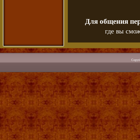
Для общения пе
где вы смож
Copyr