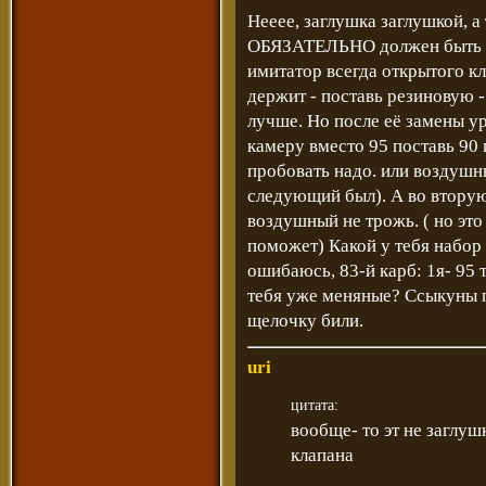
Нееее, заглушка заглушкой, а
ОБЯЗАТЕЛЬНО должен быть (во
имитатор всегда открытого к
держит - поставь резиновую 
лучше. Но после её замены ур
камеру вместо 95 поставь 90 
пробовать надо. или воздушн
следующий был). А во вторую
воздушный не трожь. ( но это
поможет) Какой у тебя набор 
ошибаюсь, 83-й карб: 1я- 95 т
тебя уже меняные? Ссыкуны по
щелочку били.
uri
цитата:
вообще- то эт не заглуш
клапана