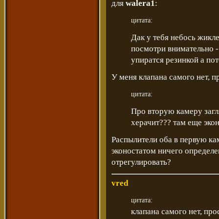
для
walera1
:
цитата:
Дак у тебя небось жикле
посмотри внимательно -
упиратся резинкой а по
У меня клапана самого нет, п
цитата:
Про вторую камеру загл
херачит??? там еще экон
Распылители оба в первую ка
эконостатом ничего определен
отрегулировать?
vred
цитата:
клапана самого нет, про