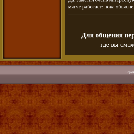
мягче работает: пока обьясне
Для общения пе
где вы смож
Copyr