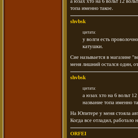
а юзах хто на 6 вольт 12 воль
топа именно такое.
shvbsk
цитата:
у волги есть проволочн
катушки.
Сие называется в магазине "в
меня лишний остался один, о
shvbsk
цитата:
а юзах хто на 6 вольт 1
название топа именно та
На Юпитере у меня стояла авт
Когда все отладил, работало 
ORFEI