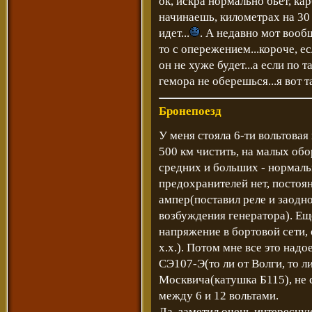
ок, искра нормально бьет, ка
начинаешь, километрах на 30
идет...
. А недавно мот вообщ
то с опережением...короче, ес
он не хуже будет...а если по 
гемора не оберешься...я вот т
Бронепоезд
У меня стояла 6-ти вольтовая
500 км чистить, на малых обо
средних и больших - нормальн
предохранителей нет, постоян
ампер(поставил реле и заодно
возбуждения генератора). Ещ
напряжение в бортовой сети,
х.х.). Потом мне все это над
СЭ107-Э(то ли от Волги, то ли
Москвича(катушка Б115), не 
между 6 и 12 вольтами.
Да, заметил очень интересну