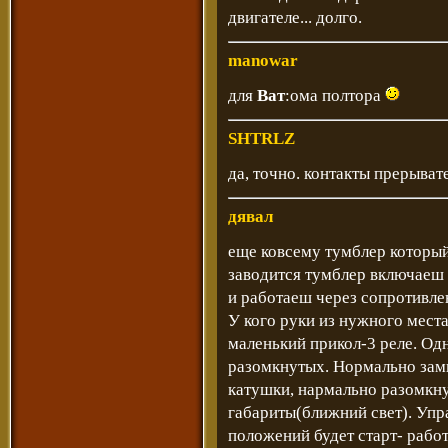
двигателе... долго.
manowar
для
Ват
:ома полтора
SHTRLZ
да, точно. контакты прерыват
дявал
еще ковсему тумблер который
заводится тумблер включаеш 
и работаеш через сопротивле
У кого руки из нужного места
маленький прикол-3 реле. Од
разомкнутых. Нормально замк
катушки, нармально разомкну
габариты(ближний свет). Упр
положений будет старт- работ