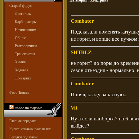
Категория:
Электрика
Старый форум
Двигатель
Combater
Карбюраторы
Начинающим
Подсказали поменять катушку
Общие
не горит, и вопще все пучком
Разговорчики
SHTRLZ
Трансмиссия
Химия
не горит? до поры до времени
сезон отъездил - нормально. н
Ходовая
Электрика
Combater
Фото Тюнинг
Понял, кладу запасную...
Vit
новое на форуме
Ну а если наоборот? на 6 вол
Главная передача.
выйдет?
Купить сэндвич панели ппс
Беседки под ключ