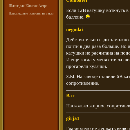
Combater
Шланг для Юнилос-Астра
Если 12В катушку воткнуть в 
Пластиковые понтоны на заказ
баллоне.
negodai
Действительно ездить можно.
почти в два раза больше. Но
катушки не расчитана на под
И еще когда у меня стояла ш
прогарели кулачки.
З.Ы. На заводе ставили 6В к
сопротивление.
Ват
Насколько жирное сопротивл
girja1
Главнодело не держать вклю