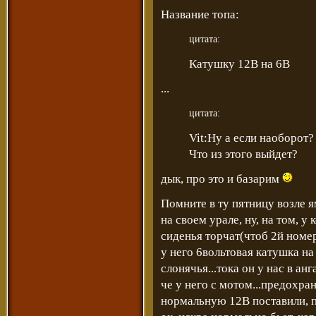
Название топа:
цитата:
Катушку 12В на 6В
...
цитата:
Vit:Ну а если наоборот?
Что из этого выйдет?
дык, про это и базарим
Помните в ту пятницу возле 
на своем урале, ну, на том, 
сиденья торчат(чтоб 2й номе
у него 6вольтовая катушка на
слонячья...тока он у нас в ан
че у него с мотом...предохра
нормальную 12В поставили, п