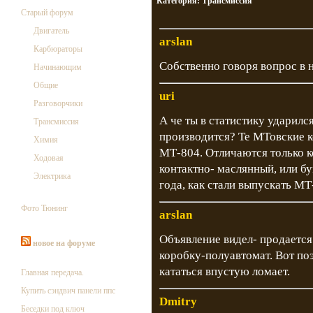
Категория:
Трансмиссия
Старый форум
Двигатель
arslan
Карбюраторы
Собственно говоря вопрос в 
Начинающим
Общие
uri
Разговорчики
А че ты в статистику ударился
Трансмиссия
производится? Те МТовские ко
Химия
МТ-804. Отличаются только 
Ходовая
контактно- маслянный, или б
Электрика
года, как стали выпускать МТ
Фото Тюнинг
arslan
Объявление видел- продается 
новое на форуме
коробку-полуавтомат. Вот поэ
кататься впустую ломает.
Главная передача.
Купить сэндвич панели ппс
Dmitry
Беседки под ключ