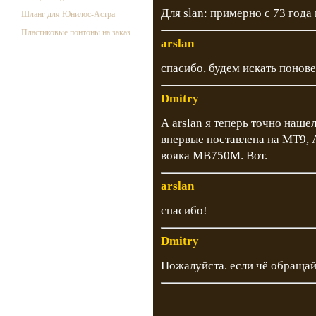
Для slan: примерно с 73 года
Шланг для Юнилос-Астра
Пластиковые понтоны на заказ
arslan
спасибо, будем искать понове
Dmitry
А arslan я теперь точно наше
впервые поставлена на МТ9, А
вояка МВ750М. Вот.
arslan
спасибо!
Dmitry
Пожалуйста. если чё обращай