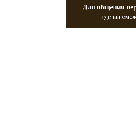
Для общения пе
где вы смож
Copyr