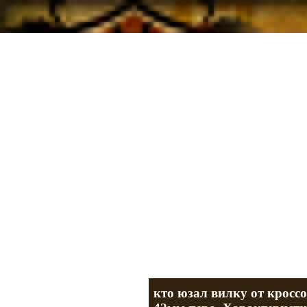
Мотоциклы Урал и Днепр
а также про Байкеров, баб и гаражи
Большая кол
Фотографии т
тюнинг днепр
разделы
кто юзал вилку от кросс