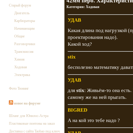
42мм перо. Характерист
Старый форум
Категория:
Ходовая
Двигатель
УДАВ
Карбюраторы
Начинающим
Какая длина под нагрузкой (п
Общие
проектирования надо).
Какой ход?
Разговорчики
Трансмиссия
stix
Химия
бесполезно математику давать
Ходовая
Электрика
УДАВ
Фото Тюнинг
для
stix
: Живьём-то она есть. 
самому же на ней прыгать.
новое на форуме
BIGRED
Шланг для Юнилос-Астра
А на кой это тебе надо ?
Пластиковые понтоны на заказ
Доставка с сайта Taobao под ключ