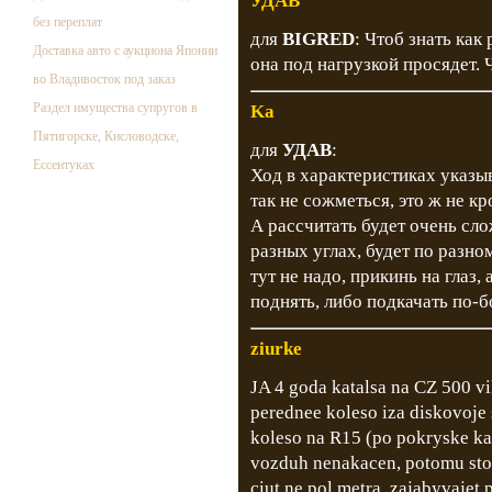
УДАВ
без переплат
для
BIGRED
: Чтоб знать как
Доставка авто с аукциона Японии
она под нагрузкой просядет. 
во Владивосток под заказ
Раздел имущества супругов в
Ka
Пятигорске, Кисловодске,
для
УДАВ
:
Ессентуках
Ход в характеристиках указы
так не сожметься, это ж не кр
А рассчитать будет очень сло
разных углах, будет по разн
тут не надо, прикинь на глаз,
поднять, либо подкачать по-б
ziurke
JA 4 goda katalsa na CZ 500 vi
perednee koleso iza diskovoje 
koleso na R15 (po pokryske kak
vozduh nenakacen, potomu sto 
ciut ne pol metra, zajabyvajet 