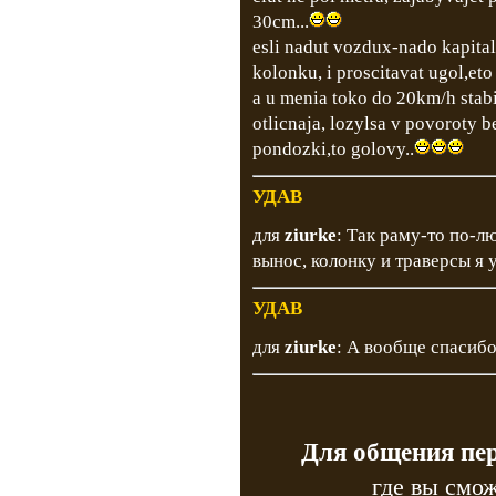
30cm...
esli nadut vozdux-nado kapita
kolonku, i proscitavat ugol,et
a u menia toko do 20km/h stab
otlicnaja, lozylsa v povoroty b
pondozki,to golovy..
УДАВ
для
ziurke
: Так раму-то по-л
вынос, колонку и траверсы я у
УДАВ
для
ziurke
: А вообще спасибо
Для общения пе
где вы смож