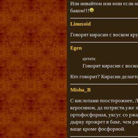
Или инвайтом или юпи если на
баком!!!
Linuxoid
Говорят кирасин с воском кр
Egen
цитата:
Говорят кирасин с воск
Кто говорит? Кирасин делаетс
Misha_B
С кислотами поосторожнее, Л
керосином, да потрясти.уже х
ортофосфорная, уксус со ржа
дырку прожрет в баке, чем р
ваще кроме фосфорной.