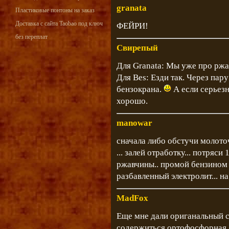
granata
Пластиковые понтоны на заказ
Доставка с сайта Taobao под ключ
ФЕЙРИ!
без переплат
Свирепый
Для Granata: Мы уже про ржавч
Для Bes: Езди так. Через пар
бензокрана.
А если серьезн
хорошо.
manowar
сначала либо обстучи молото
... залей отработку... потряс
ржавчины.. промой бензином .
разбавленный электролит... на
MadFox
Еще мне дали ориганальный со
содержиться ортофосфорная,