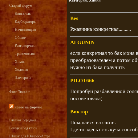
Категория:
Химия
Старый форум
Двигатель
Bes
Карбюраторы
Ржавчина конкретная..........
Начинающим
Общие
ALGUNIN
Разговорчики
если конкретная то бак мона 
Трансмиссия
преобразователем а потом обр
Химия
нужно из бака получить
Ходовая
Электрика
PILOT666
Попробуй разбавленной соля
Фото Тюнинг
посоветовала)
новое на форуме
Виктор
Главная передача.
Покопайся на сайте.
Беседки под ключ
Где то здесь есть куча способ
Шланг для Юнилос-Астра