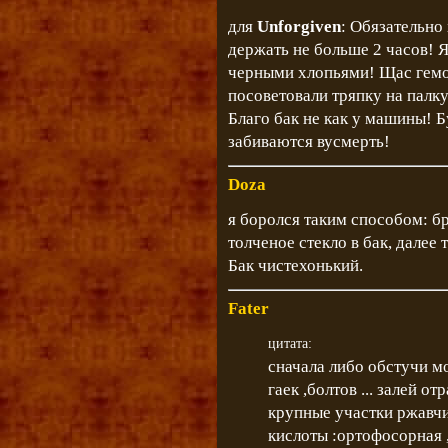
для
Unforgiven
: Обязательно
держать не больше 2 часов! Я
черными хлопьями! Щас гемо
посоветовали тряпку на палку
Благо бак не как у машины! Б
забиваются вусмерть!
Doza
я боролся таким способом: бр
толченое стекло в бак, дале
Бак чистехонький.
Fater
цитата:
сначала либо обстучи м
гаек ,болтов ... залей о
крупные участки ржавчи
кислоты :ортофосорная ,