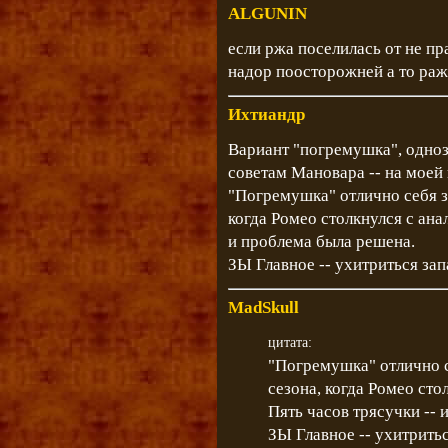
ALGUNIN
если ржа поселилась от не пр
надор поосторожней а то раж
Ихтиандр
Вариант "погремушка", одно
советам Мановара -- на моей
"Погремушка" отлично себя з
когда Ромео столкнулся с ана
и проблема была решена.
ЗЫ Главное -- ухитриться зап
MadSkull
цитата:
"Погремушка" отлично с
сезона, когда Ромео сто
Пять часов трясучки -- 
ЗЫ Главное -- ухитритьс