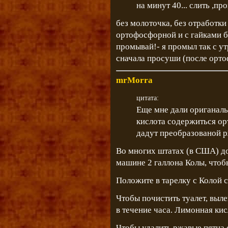
на минут 40... слить ,п
без молоточка, без отработки 
ортофосфорной и с гайками б
промывай!- я промыл так с ут
сначала просуши (после орт
mrMorra
цитата:
Еще мне дали ориганальн
кислота содержиться ор
дадут преобразованой р
Во многих штатах (в США) до
машине 2 галлона Колы, чтоб
Положите в тарелку с Колой ст
Чтобы почистить туалет, выле
в течение часа. Лимонная кис
Чтобы удалить ржавые пятна