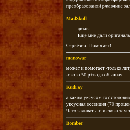
преобразованой ржавчине за
MadSkull
цитата:
Еще мне дали ориганальн
Серьёзно! Помогает!
manowar
может и помогает -только лит
-около 50 р+вода обычная.....
Kudray
а каким уксусом то? столовы
уксусная ессенция (70 процен
Чего заливать то и скока там 
Bomber