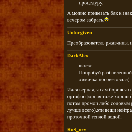
процедуру.
А можно привезать бак к зна
вечером забрать.
Unforgiven
Преобразователь ржавчины, 
DarkAlex
цитата:
Попробуй разбавленной 
химичка посоветовала)
Идея верная, я сам боролся с
ортофосфорная тоже хорошо) 
потом промой либо содовым 
лучше всего),эти вещи нейтра
проточной теплой водой.
RuS_nrv