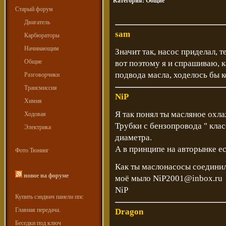
Категория:
Общие
Старый форум
Двигатель
sam
Карбюраторы
Начинающим
Значит так, насос приделал, т
Общие
вот поэтому я и спрашиваю, 
подвода масла, ходелось бы 
Разговорчики
Трансмиссия
NiP
Химия
Я так понял ты масляное охл
Ходовая
Трубки с бензопровода " кла
Электрика
диаметра.
А в принципе на авторынке е
Фото Тюнинг
Как ты маслонасосы соедини
новое на форуме
моё мыло NiP2001@inbox.ru
NiP
Купить сэндвич панели ппс
Главная передача.
Dragon
Беседки под ключ