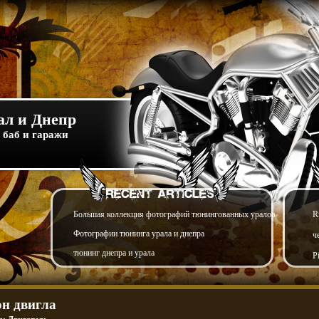
л и Днепр
 баб и гаражи
Большая коллекция фотографий тюнингованных уралов
R
Фотографии тюнинга урала и днепра
ч
тюнинг днепра и урала
P
н двигла