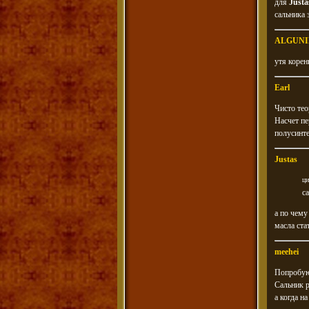
для
Justa
сальника 
ALGUNI
утя корен
Earl
Чисто тео
Насчет пе
полусинте
Justas
ци
с
а по чему
масла ста
meehei
Попробую 
Сальник р
а когда н