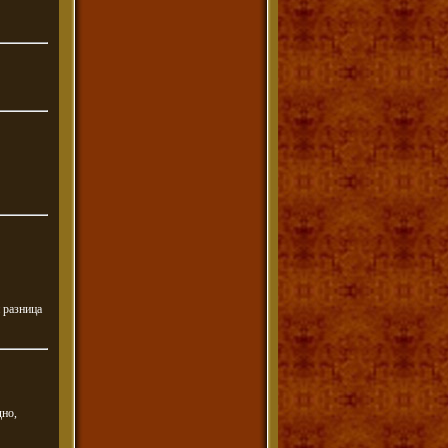
и разница
дно,