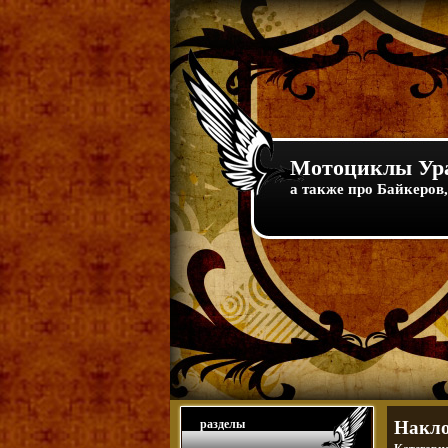
Мотоциклы Ура
а также про Байкеров,
разделы
Накло