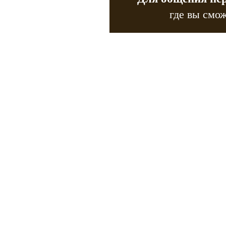
где вы смож
Copyr