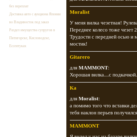
без переплат
Moralist
Доставка авто с аукциона Японии
во Владивосток под заказ
У меня вилка чезетная! Руле
Переднее колесо тоже чезет 
Раздел имущества супругов в
Трудости с передней осью и 
Пятигорске, Кисловодске,
мостик!
Ессентуках
Gitarero
для
MAMMONT
:
Хорошая вилка....с подкачкой..
Ka
для
Moralist
:
а помимо того что вставки де
тебя наклон перьев получилс
MAMMONT
Я видел у нас на базаре вилки