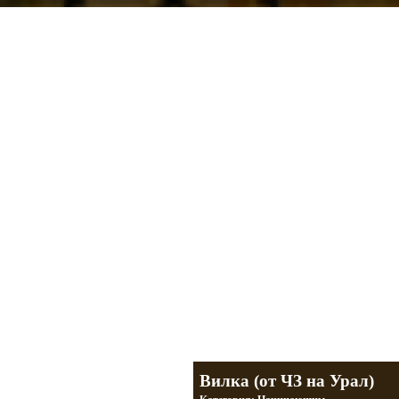
Мотоциклы Урал и Днепр
а также про Байкеров, баб и гаражи
Большая кол
Фотографии т
тюнинг днепр
разделы
Вилка (от ЧЗ на Урал)