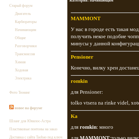
Категория:
Начинающим
Старый форум
Двигатель
MAMMONT
Карбюраторы
У нас в городе есть такая мод
Начинающим
получить некое подобие чоппе
Общие
минусы у данной конфигурац
Разговорчики
Трансмиссия
Pensioner
Химия
Конечно, вилку хрен достане
Ходовая
Электрика
romkin
для Pensioner:
Фото Тюнинг
tolko vtsera na rinke videl, xo
новое на форуме
Ka
Шланг для Юнилос-Астра
для
romkin
: много
Пластиковые понтоны на заказ
Доставка с сайта Taobao под ключ
для
MAMMONT
:только вилк