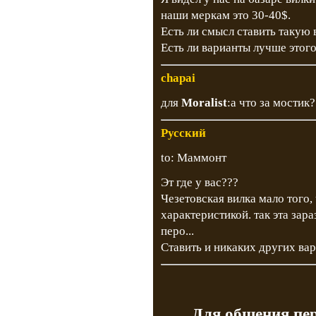
наши меркам это 30-40$.
Есть ли смысл ставить такую 
Есть ли варианты лучше этог
chapai
для
Moralist
:а что за мостик?
Русский
to: Маммонт
Эт где у вас???
Чезетовская вилка мало того,
характеристикой. так эта зара
перо...
Ставить и никаких других вари
Для общения пе