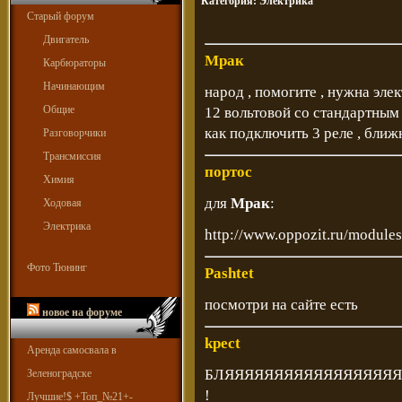
Категория:
Электрика
Старый форум
Двигатель
Мрак
Карбюраторы
Начинающим
народ , помогите , нужна эле
Общие
12 вольтовой со стандартным
как подключить 3 реле , ближн
Разговорчики
Трансмиссия
портос
Химия
для
Мрак
:
Ходовая
Электрика
http://www.oppozit.ru/modul
Фото Тюнинг
Pashtet
посмотри на сайте есть
новое на форуме
kpect
Аренда самосвала в
БЛЯЯЯЯЯЯЯЯЯЯЯЯЯЯЯЯЯЯ
Зеленоградске
!
Лучшие!$ +Топ_№21+-