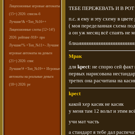
Лицензионные игровые автоматы
ТЕБЕ ПЕРЕЖЕВАТЬ И В РОТ
(15+) 2026: список-6
п.с. я ему и эту схему в цве
Лучшие!& +Топ_№16++
( моя переделанная схема под
Лицензионные слоты (12+14!)
а он уж месяц всё спаять не 
2026: рейтинг-918+ про
блиаяяяяяяяяяяяяяяяяяяяяяяя
Лучшие!% +Топ_№11+- Лучшие
игровые автоматы на деньги
Мрак
(21+) 2026: спис
для
kpect
: не спорю сей факт 
Лучшие!# +Топ_№19++ Игровые
первых нарисована нестандарт
автоматы на реальные деньги
третих она расчитана на каси
(18+) 2026: ре
kpect
какой хер касик не касик
у меня там 12 вольт и этим вс
учи мат часть
а стандарт я тебе дал распеч