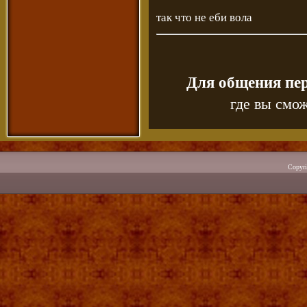
так что не еби вола
Для общения пе
где вы смож
Copyr