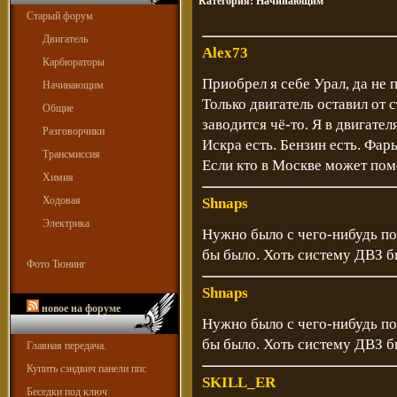
Категория:
Начинающим
Старый форум
Двигатель
Alex73
Карбюраторы
Приобрел я себе Урал, да не 
Начинающим
Только двигатель оставил от с
Общие
заводится чё-то. Я в двигате
Разговорчики
Искра есть. Бензин есть. Фары
Трансмиссия
Если кто в Москве может пом
Химия
Ходовая
Shnaps
Электрика
Нужно было с чего-нибудь по
бы было. Хоть систему ДВЗ б
Фото Тюнинг
Shnaps
новое на форуме
Нужно было с чего-нибудь по
бы было. Хоть систему ДВЗ б
Главная передача.
Купить сэндвич панели ппс
SKILL_ER
Беседки под ключ