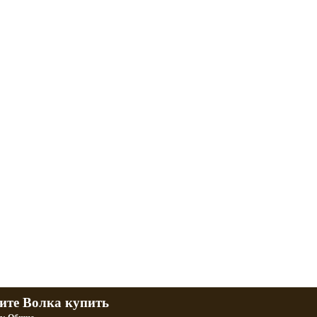
л и Днепр
 баб и гаражи
Большая коллекция фотографий тюнингованных уралов
R
Фотографии тюнинга урала и днепра
ч
тюнинг днепра и урала
P
ите Волка купить