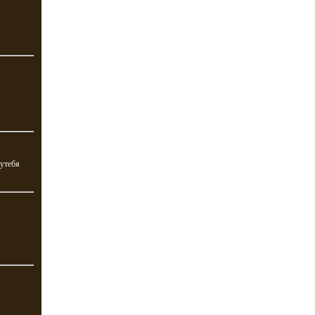
 утебя