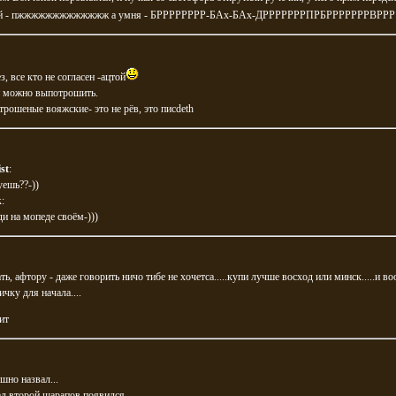
ый - пжжжжжжжжжжжжж а умня - БРРРРРРРР-БАх-БАх-ДРРРРРРРПРБРРРРРРРВРРР 
з, все кто не согласен -ацтой
и можно выпотрошить.
трошеные вояжские- это не рёв, это писdеth
st
:
ешь??-))
k
:
ди на мопеде своём-)))
ть, афтору - даже говорить ничо тибе не хочетса.....купи лучше восход или минск.....и во
ичку для начала....
ит
шно назвал...
л второй шарапов появился...