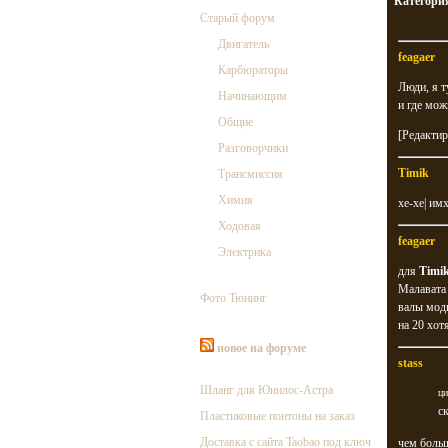
Категори
Старый форум
Двигатель
feagaer
Карбюраторы
Люди, я т
Начинающим
и где мо
Общие
[Редактир
Разговорчики
Timik
Трансмиссия
Химия
хе-хе| им
Ходовая
feagaer
Электрика
для
Timi
Малавата 
Фото Тюнинг
валы модн
на 20 хот
новое на форуме
stass
Шланг для Юнилос-Астра
ци
с
Пластиковые понтоны на заказ
Доставка с сайта Taobao под ключ
чем больш