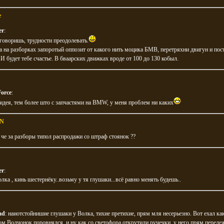
e
er
:
оворишь, трудности преодолевать.
а на разборках запоротый оппозит от какого нить моцика БМВ, перетряхни двигун и пост
 И будет тебе счастье. В бваарских движках вроде от 100 до 130 кобыл.
orce
:
дея, тем более што с запчастями на BMW, у меня проблем ни каких
N
 че за разборы типол распродажи со штраф стоянок ??
er
:
лка , кинь шестернёку..возьму у тя глушаки...всё равно менять будешь..
ad
: наиотстойнишие глушаки у Волка, тихие претихие, прям мля несерьезно. Вот ехал как
м Волчонок поровнялся, и ну как со светофора открутили ручечки, у него прям переде