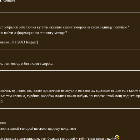
я:
Общие
ут собрался себе Волка купить, скажите какой геморой на свою задницу покупаю?
жна найти информацию по тюнингу матора?
овано 1/11/2003 feagaer]
хо, там мотор и без тюинга хорош.
k
:
кабыл, ну ладна, паставлю прямотоки на впуск и на выпуск, а дальше та што есть какие 
ые там клапана, турбина, каробка модная какая нибудь, ну кароче штоб мощ поднять п
яб
тата:
кажите какой геморой на свою задницу покупаю?
е задница с мотоциклом, тем больше геморрой у тебя (типа закон такой)