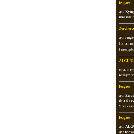
feagaer
для
Купе
што имен
ZeroForc
для
feaga
Ну ты, пе
Газотурби
ALGUNI
можно сде
выйдет по
feagaer
для
ZeroF
был бы см
Я же сказ
feagaer
для
ALG
два волка