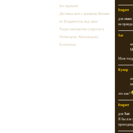
без переплат
feagaer
Доставка авто с аукциона Японии
для
stass
:
во Владивосток под заказ
на правда
Раздел имущества супругов в
Sat
Пятигорске, Кисловодске,
Ессентуках
ци
М
Мож тогда
Купер
ци
п
это как?
feagaer
для
Sat
:
Я бы взя 
приходица