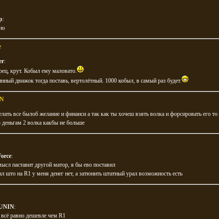
р
:
но
e
er
:
рец, крут. Кобыл ему маловато.
нный движок тогда поставь, вертолётный. 1000 кобыл, в самый раз будет.
N
лать все былоб желание и финанси а так как ты хочеш взять волка и форсировать его то
 деньгам 2 волка какбы не больше
orce
:
ысл паставит другой матор, я бы ево поставил
ал што на R1 у меня денег нет, а затюнить штатный урал возможность есть
UNIN
:
 всё равно дешевле чем R1