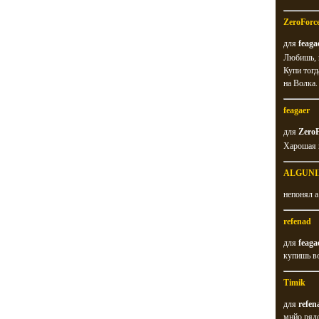
ZeroForc
для
feaga
Любишь, г
Купи тогд
на Волка.
feagaer
для
ZeroF
Харошая и
ALGUNI
непонял а
refenad
для
feaga
купишь во
Timik
для
refen
мнйо рядо