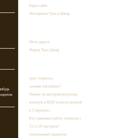
Карта сайта
Мотоциклы Урал и Днепр
ссылки
Мото дорога
Форум Урал Днепр
случайная запись
урал | подвеска
сальник али войлок?
нибудь
Можно ли шестерни редуктора
роцентов
воткнуть в КПП за место нулевой
и 5 передачи...
Кто сравнивал работу тормозов с
1/2 и 5/8 мастером?
электронный спидометр