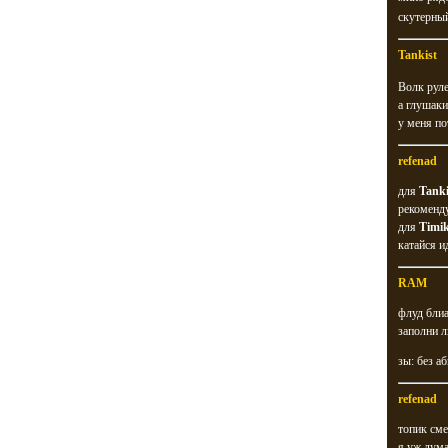
скутерн
Tankist
Волк руле
а глушак
у меня по
refenad
для
Tanki
рекоменду
для
Timi
катайся и
RAM
флуд блиа
заполни л
зы: без аб
refenad
топик сме
я уж дума