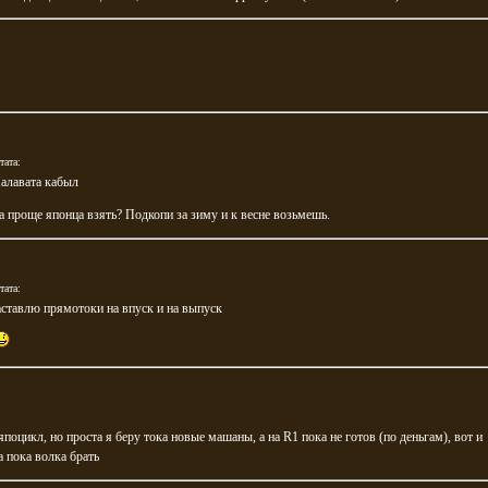
тата:
алавата кабыл
 проще японца взять? Подкопи за зиму и к весне возьмешь.
тата:
аставлю прямотоки на впуск и на выпуск
япоцикл, но проста я беру тока новые машаны, а на R1 пока не готов (по деньгам), вот и
 пока волка брать