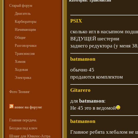
Категория:
Трансмиссия
Старый форум
Двигатель
PSIX
Карбюраторы
Начинающим
сколько игл в насыпном подш
Общие
ВЕДУЩЕЙ шестерни
заднего редуктора (у меня 3
Разговорчики
Трансмиссия
batmanson
Химия
обычно 45
Ходовая
продаются комплектом
Электрика
Gitarero
Фото Тюнинг
для
batmanson
:
новое на форуме
Не 45 это в ведомой
Главная передача.
batmanson
Беседки под ключ
Главное ребята хлебалом не 
Шланг для Юнилос-Астра