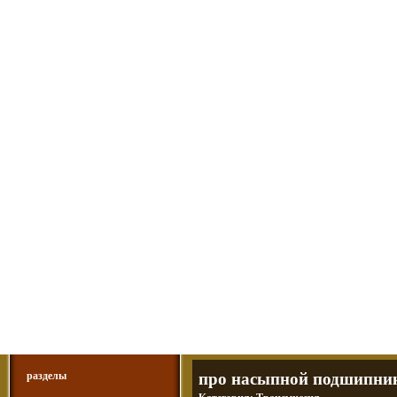
Мотоциклы Урал и Днепр
а также про Байкеров, баб и гаражи
Большая кол
Фотографии т
тюнинг днепр
разделы
про насыпной подшипник