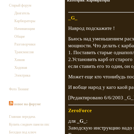
Категория:
Карбюраторы
Старый форум
Двигатель
_G_
Карбюраторы
Наврод подскажите !
Начинающим
Общие
Бьюсь над уменьшением расх
Разговорчики
мощности. Что делать с карба
1. Поставить старые однапоп
Трансмиссия
2.Установить карб от старого
Химия
если ставить его то один, он 
Ходовая
Электрика
Может еще кто чтонибудь пос
И вобще народ у каго каой ра
Фото Тюнинг
[Редактировано 6/6/2003 _G_
новое на форуме
ZeroForce
Главная передача.
для
_G_
:
Купить сэндвич панели ппс
Заводскую инструкцию надо п
Беседки под ключ