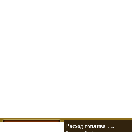
Мотоциклы Урал и Днепр
а также про Байкеров, баб и гаражи
Большая кол
Фотографии т
тюнинг днепр
разделы
Расход топлива ….