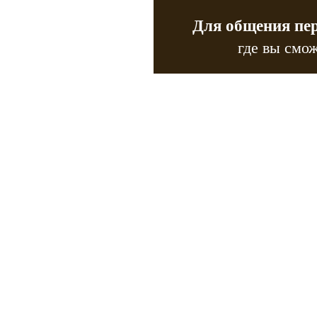
Для общения пе
где вы смож
Copyr