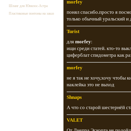
morfey
Шланг для Юнилос-Астра
понял спасибо.просто я посмо
Пластиковые понтоны на заказ
только обычный уральский и д
Turist
для
morfey
:
ищи среди статей. кто-то вык
циферблат спидометра как ра
morfey
не я так не хочу,хочу чтобы 
наклейка это не выход
Shnaps
А что со старой шестернёй ст
VALET
От Днепра Эскорта не подойдё