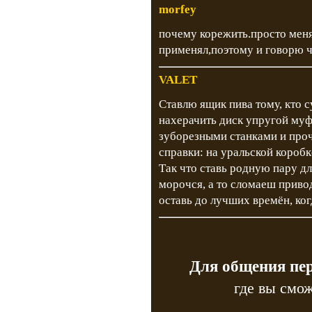
morfey
почему корежить.просто меня
применял,поэтому и говорю ч
VALET
Ставлю ящик пива тому, кто с
нахерачить диск упругой муфт
зуборезными станками и проч
справки: на уральской коробк
Так что ставь родную пару дл
морочся, а то сломаеш приво
оставь до лучших времён, ко
Для общения пе
где вы смож