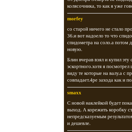
колясочника, то как я уже го
morfey
со старой ничего не стало пр
36.и вот надоело то что спи
спидометра на соло.а потом д
новую.
Блин вчерав взял и купил эту
эскортного.хотя я посмотрел
виду те которые на валу.а с
совпадает.4ре захода как и п
smaxx
С новой наклейкой будет пока
выход. А корежить коробку с
непредсказуемым результатом
и дешевле.