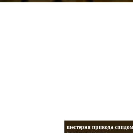
Мотоциклы Урал и Днепр
а также про Байкеров, баб и гаражи
Большая кол
Фотографии т
тюнинг днепр
разделы
шестерня привода спидо