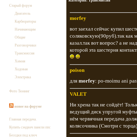
Категория:
Трансмиссия
Старый форум
Двигатель
morfey
Карбюраторы
вот заехал сейчас купил шес
Начинающим
соляковскую(90руб).так как 
Общие
казал.так вот вопрос? а не н
Разговорчики
которой эта шестерня контакт
Трансмиссия
Химия
Ходовая
poison
Электрика
для
morfey
: po-moimu ani par
Фото Тюнинг
VALET
Ни хрена так не сойдёт! Тольк
новое на форуме
ведущий диск упругой муфты 
нём червячная передача должн
Главная передача.
колясочника (Смотри с торца)
Купить сэндвич панели ппс
Беседки под ключ