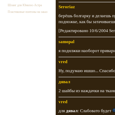
Шланг для Юнилос-Астра
Seroriaz
Пластиковые понтоны на заказ
берёшь болгарку и делаешь 
подножке, как бы затачивае
[Редактировано 10/6/2004 Ser
samopal
я поднлжки наоборот приварит
vred
Ну, подумаю ишшо... Спасибо
дявал
2 шайбы из наждачки на ткан
vred
для
дявал
: Слабовато будет