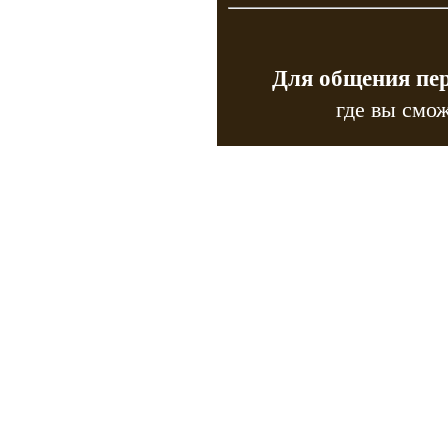
Для общения пе
где вы смож
Copyr