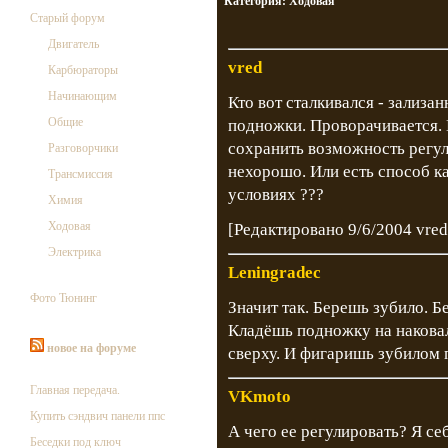
Категория:
Ходовая
Старый форум
Двигатель
vred
Карбюраторы
Начинающим
Кто вот сталкивался - зализ
Общие
подножки. Проворачивается. 
сохранить возможность регули
Разговорчики
нехорошо. Или есть способ к
Трансмиссия
условиях ???
Химия
Ходовая
[Редактировано 9/6/2004 vred
Электрика
Leningradec
Фото Тюнинг
Значит так. Берешь зубило. 
Кладёшь подножку на накова
новое на форуме
сверху. И фигаришь зубилом п
Главная передача.
VKmoto
Купить сэндвич панели ппс
А чего ее регулировать? Я се
Беседки под ключ