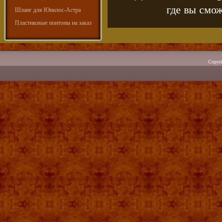
где вы смож
Шланг для Юнилос-Астра
Пластиковые понтоны на заказ
Copyr