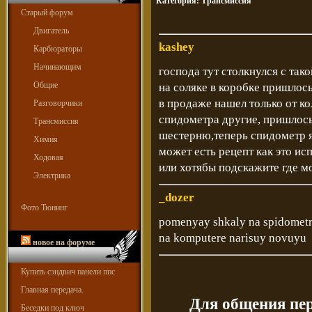
Категория:
Трансмиссия
Старый форум
Двигатель
kashey
Карбюраторы
Начинающим
господа тут столкнулся с так
Общие
на соляке в коробке пришлос
в продаже нашел только от ко
Разговорчики
спидометра другие, пришлос
Трансмиссия
шестерню,теперь спидометр я
Химия
может есть рецепт как это ис
Ходовая
или хотябы подскажите где м
Электрика
_dozer
Фото Тюнинг
pomenyay shkaly na spidometr
na komputere narisuy novuyu
новое на форуме
Купить сэндвич панели ппс
Главная передача.
Для общения пе
Беседки под ключ