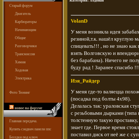
Категория:
Ходовая
Старый форум
Двигатель
VolanD
Карбюраторы
Начинающим
У меня возникла идея забаба
Общие
резиной,т.к. нашёл круглую 
спицевать!!! , но не знаю как
Разговорчики
взять Волговскую и впендюр
Трансмиссия
без барабана). Ничего не пол
Химия
буду рад ! Заранее спасибо !!
Ходовая
Электрика
Изя_Райдер
У меня где-то валяецца похо
Фото Тюнинг
(посадка под болты 4х98).
Делалась так: ураловская сту
новое на форуме
с резьбовыми дырками (типа 
толстенную такую проставку, 
Главная передача.
знает где. Первое время стоя
Купить сэндвич панели ппс
поставил диск от неё же с су
Беседки под ключ