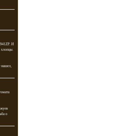
U941ZP. И
е хлопцы.
 нашел,
томата
ржуев
ьба о