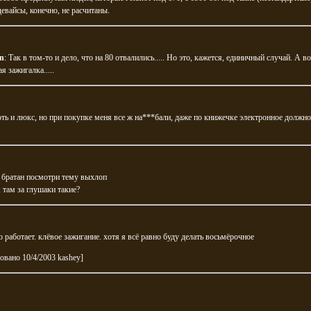
евайсы, конечно, не расчитаны.
en
: Так в том-то и дело, что на 80 отвалились..... Но это, кажется, единичный случай. А в
я зажигалка.....
ть и люкс, но при покупке меня все ж на***бали, даже по книжечке электронное должн
 братан посмотри тему выхлоп
я там за глушаки такие?
 работает. клёвое зажигание. хотя я всё равно буду делать восьмёрочное
овано 10/4/2003 kashey]