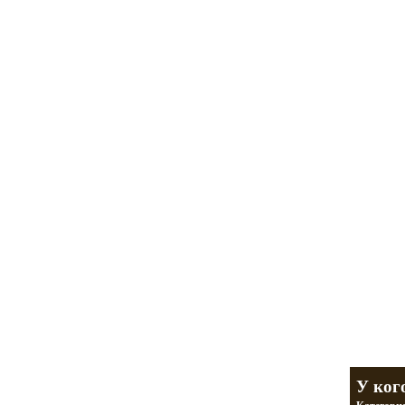
Мотоциклы Ура
а также про Байкеров,
разделы
У ко