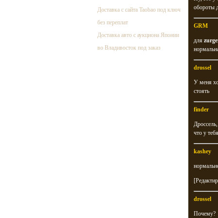
обороты д
Доставка с сайта Taobao под ключ
без переплат
GRM
Доставка авто с аукциона Японии
для
zurg
во Владивосток под заказ
нормальна
drossel
У меня хо
стоять
finder
Дроссель,
что у теб
kashey
нормально
[Редактир
drossel
Почему?