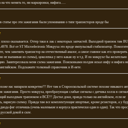
 на что менять то, ни маркировки, нифига......
статье про эти зажигания были упоминания о типе транзисторов вроде бы
e
к плохо оказывается. Оттер таки я лак с некоторых запчастей. Выходной транзюк там B
4978. Всё от ST Microelectronic Микруха это вроде импульсный стабилизатор. Помогит
е, чем заменить транзистор на отечественный аналог, а самое главное как его проверить
но не выпаивая из схемы), цоколевка у него какая ну и т.д. И по микрухе бы желательно
ю. Заинтересовала меня схема зажигания. Поисковками полдня искал инфу и нифига не
 английском. Подскажите толковый справочник в И-нете.
e
охоже нас напарили конкретно!!! Нет там в Старооскольской системе похоже никакого ав
я зажигания. Просто микруха, преобразующая слабые сигналы с датчика холла в сигнал
ий выходным транзюком и ВСЁ!!! Достал доки, правда только на английском, если не
, нарисую схемку. Правда там все комплектующие ипортные, кроме резисторов, а у бу
 диода фиг отличишь (очень маленькие и корпуса практически один в один). Так что прос
русской докой в силе.
e