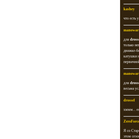
kashey
что есть 
manowar
для
dross
только не
движке-бо
катушки н
первичной
manowar
для
dross
весьма ус
drossel
хммм... е
ZeroForc
Я со Стар
этом сезо