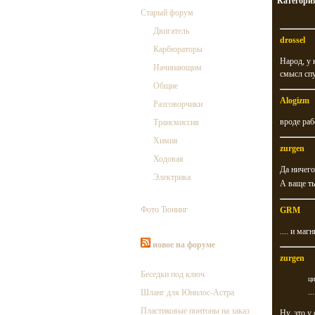
Категори
Старый форум
Двигатель
drossel
Карбюраторы
Народ, у
Начинающим
смысл спу
Общие
Alogizm
Разговорчики
вроде рабо
Трансмиссия
Химия
zurgen
Ходовая
Да ничего
Электрика
А ваще т
Фото Тюнинг
GRM
.... и маг
новое на форуме
zurgen
Беседки под ключ
ци
..
Шланг для Юнилос-Астра
Пластиковые понтоны на заказ
Ну, это у