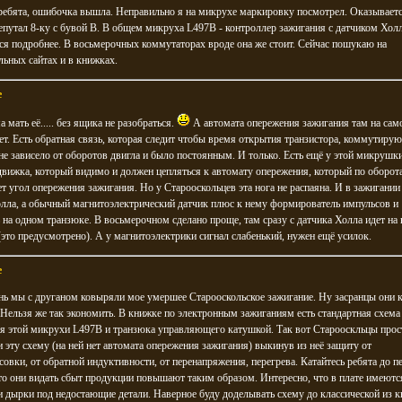
ребята, ошибочка вышла. Неправильно я на микрухе маркировку посмотрел. Оказываетс
епутал 8-ку с бувой В. В общем микруха L497B - контроллер зажигания с датчиком Холл
ся подробнее. В восьмерочных коммутаторах вроде она же стоит. Сейчас пошукаю на
ьных сайтах и в книжках.
e
а мать её..... без ящика не разобраться.
А автомата опережения зажигания там на сам
ет. Есть обратная связь, которая следит чтобы время открытия транзистора, коммутиру
не зависело от оборотов двигла и было постоянным. И только. Есть ещё у этой микрушк
вижка, который видимо и должен цепляться к автомату опережения, который по оборот
т угол опережения зажигания. Но у Старооскольцев эта нога не распаяна. И в зажигании
лла, а обычный магнитоэлектрический датчик плюс к нему формирователь импульсов и
 на одном транзюке. В восьмерочном сделано проще, там сразу с датчика Холла идет на
это предусмотрено). А у магнитоэлектрики сигнал слабенький, нужен ещё усилок.
e
ь мы с друганом ковыряли мое умершее Старооскольское зажигание. Ну засранцы они 
Нельзя же так экономить. В книжке по электронным зажиганиям есть стандартная схема
я этой микрухи L497B и транзюка управляющего катушкой. Так вот Старооскльцы прос
 эту схему (на ней нет автомата опережения зажигания) выкинув из неё защиту от
овки, от обратной индуктивности, от перенапряжения, перегрева. Катайтесь ребята до п
то они видать сбыт продукции повышают таким образом. Интересно, что в плате имеютс
 дырки под недостающие детали. Наверное буду доделывать схему до классической из 