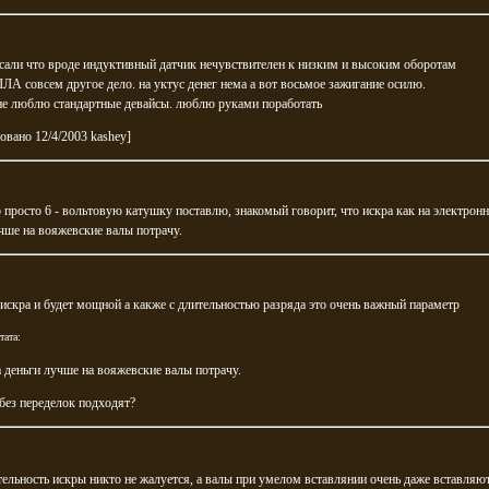
сали что вроде индуктивный датчик нечувствителен к низким и высоким оборотам
ЛЛА совсем другое дело. на уктус денег нема а вот восьмое зажигание осилю.
 не люблю стандартные девайсы. люблю руками поработать
овано 12/4/2003 kashey]
 просто 6 - вольтовую катушку поставлю, знакомый говорит, что искра как на электронн
чше на вояжевские валы потрачу.
искра и будет мощной а какже с длительностью разряда это очень важный параметр
тата:
 а деньги лучше на вояжевские валы потрачу.
 без переделок подходят?
тельность искры никто не жалуется, а валы при умелом вставлянии очень даже вставляю