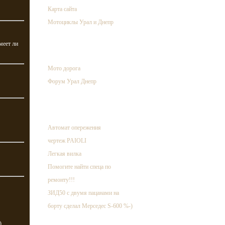
Карта сайта
Мотоциклы Урал и Днепр
еет ли
ссылки
Мото дорога
Форум Урал Днепр
случайная запись
Автомат опережения
чертеж PAIOLI
Легкая вилка
Помогите найти спеца по
ремонту!!!
ЗИД50 с двумя пацанами на
борту сделал Мерседес S-600 %-)
)