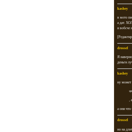
kashey
в мото пи
а дат. ХО
и вобсче
[Редактир
drossel
Я наверно
деньги лу
kashey
ну может 
ци
,
а они что
drossel
но на дли