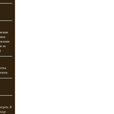
жигание
нном
ивление
ак на
)
метка,
скопу.
егреть. В
ыходе