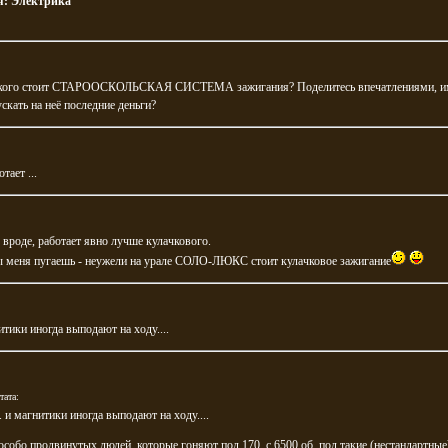
я:
Электрика
 кого стоит СТАРООСКОЛЬСКАЯ СИСТЕМА зажигания? Поделитесь впечатлениями, им
скать на неё последние деньги?
тает ...
 вроде, работает явно лучше кулачкового.
ы меня пугаешь - неужели на урале СОЛО-ЛЮКС стоит кулачковое зажигание
нитики иногда выподают на ходу....
тата:
.. и магнитики иногда выподают на ходу....
 особо продвинутых людей, которые гоняют под 170, с 6500 об. под такие (нестандартные