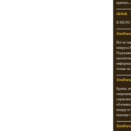
крякнул, а
shvbsk
В МОТО в 
ZeroForc
Всё не та
микруха L
Подскажит
(желатель
информаци
только на
ZeroForc
Братва, п
опережени
управляющ
обломаюсь
кондер от
помощи с 
ZeroForc