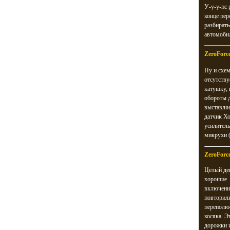
У-у-у-пс 
конце пер
разбирать
автомобил
ZeroForc
Ну и схем
отсутству
катушку, 
обороты д
выставляе
датчик Хо
усилитель
микрухи (
ZeroForc
Целый ден
хорошие. 
включени
повторили
переполюс
косяка. Э
дорожки и