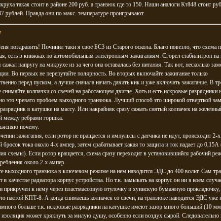
круха такая стоит в районе 200 руб. а транзюк где то 150. Наши аналоги Кт848 стоит ру
7 рублей. Правда они по макс. температуре проигрывают.
e
ня поздравить! Починил таки я своё БСЗ из Старого оскола. Благо повезло, что схема 
ая, есть в книжках по автомобильным электронным зажиганиям. Сгорел стабилитрон на 
я сажал напругу на микрухе из за чего она оставалась без питания. Так вот, несколько за
ции. Во первых не перепутайте полярность. Во вторых включайте зажигание только
твенно перед пуском, а лучше сначала начать давить кик и уже включать зажигание. В тр
е снимайте колпачки со свечей на работающем двигле. Хоть и есть искровые разрядники 
но это чревато пробоем выходного транзюка. Лучший способ это широкой отверткой за
разрядник в катушке на массу. Или накрайняк сразу сажать снятый колпачек на железны
й между ребрами горшка.
бъясняю почему.
ении зажигания, если ротор не вращается и импульсы с датчика не идут, происходит 2-х
 бросок тока около 4-х ампер, затем срабатывает какая то защита и ток падает до 0,15А 
ия схемы). Если ротор вращается, схема сразу переходит в установившийся рабочий ре
ребления около 2-х ампер.
те выходного транзюка в ключевом режиме на нем наводится ЭДС до 400 вольт. Сам тр
т в качестве радиатора корпус устройства. Но т.к. замыкать на корпус он ни в коем случа
он прикручен к нему через пластмассовую втулочку и хуинскую бумажную прокладочку,
ю пастой КПТ-8. А когда снимаешь колпачек со свечи, на транзюке наводится ЭДС уже 
намного больше т.к. искровые разрядники на катушке имеют зазор много больший (10 мм
изоляция может крякнуть за милую душу, особенно если воздух сырой. Следовательно