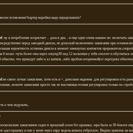
умелое вставляние?картер коробки надо переделывать?
el
: ну и потребление возрастает ... раза в два... и еще одно очень важное но: включать за
посредственно перед заводкой двигла, не допускай включенное зажигание при остановле
льшая вероятность останова двигла в момент замкнутых контактов прерывателя,сопрот
а 6 вольт -чуть более ома.через секунд30 под 12 вольтами у тебя сползет и обуглиться л
 обмотке, что приведет либо к кз витков ,либо пробою вторичной(от перегрева обмотки
el
:не самое лучше зажигание, хотя есть и +, довольно надежна .для регулировки есть раз
ловная, момент зажигания просто так не выставишь.точная регулировка только по стробо
сть о чем подумать..
e
ооскольским зажиганием ездил в прошлый сезон без крышки, зара была за 30 боялся пер
не одел крышку и оно у меня через пару недель копыта отбросило. Видать транзюк на в