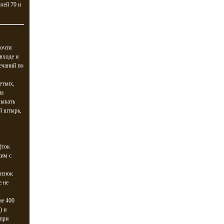
блей 70 и
почти
входе и
мечаний по
етьих,
на
мыкать
й штырь,
(ток
жим с
анзюк
е не
не 400
) и
 при