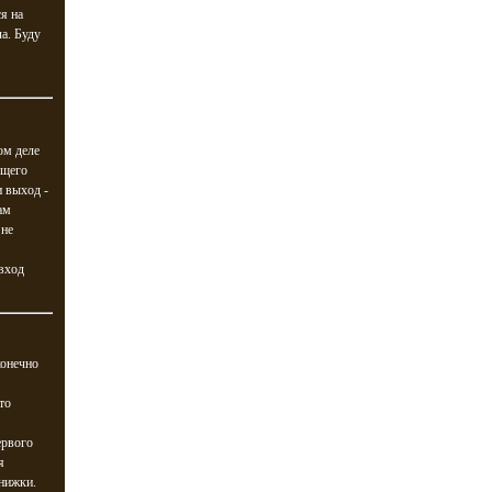
я на
а. Буду
ом деле
ющего
и выход -
ам
 не
 вход
конечно
то
ервого
я
книжки.