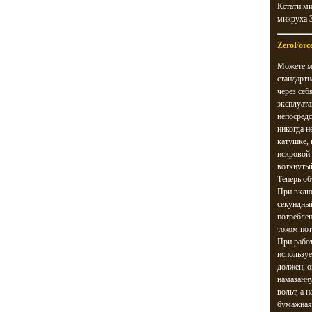
Кстати ми
микруха 3
ZeroForc
Можете ме
стандартн
через себ
эксплуата
непосредс
никогда н
катушке, 
искровой 
воткнуты
Теперь о
При включ
секундный
потреблен
током пот
При рабо
используе
должен, 
намазанну
вольт, а 
бумажная 