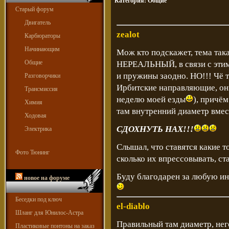
Категория:
Общие
Старый форум
Двигатель
zealot
Карбюраторы
Начинающим
Мож кто подскажет, тема так
Общие
НЕРЕАЛЬНЫЙ, в связи с этим
и пружины заодно. НО!!! Чё та
Разговорчики
Ирбитские направляющие, они
Трансмиссия
неделю моей езды
), прич
Химия
там внутренний диаметр вместо
Ходовая
СДОХНУТЬ НАХ!!!
Электрика
Слышал, что ставятся какие 
Фото Тюнинг
сколько их впрессовывать, ста
Буду благодарен за любую и
новое на форуме
Беседки под ключ
el-diablo
Шланг для Юнилос-Астра
Правильный там диаметр, него
Пластиковые понтоны на заказ