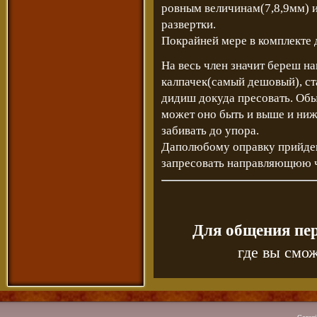
ровным величинам(7,8,9мм) и
развертки.
Покрайней мере в комплекте д
На весь член значит береш н
калпачек(самый дешовый), ст
дидиш докуда пресовать. Обы
может оно быть и выше и ниж
забивать до упора.
Даполюбому оправку прийдеца
запресовать направляющюю че
Для общения пе
где вы смож