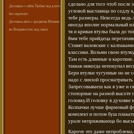
сделано для того чтоб после
Доставка с сайта Taobao под ключ
угловой выставица по седлу 
без переплат
тебе размеры. Невсегда ведь 
Доставка авто с аукциона Японии
иногда вполне нормальный и
во Владивосток под заказ
тя и кривая втулка была до т
8мм тебе прийдеца перетачива
Ставят вазовские с калпаками
классики. Возьми свою втулку
Там есть длинные и кароткие
таккак никогда непокупал вес
Бери втулки чугунные но не с
надо с линзой просматривать 
Запресовываеш как я уже и ск
стопорные на разной высоте 
головку.И головку в духовке 
Колпачки лучше фирмовый фт
комплект и потом буш плакать
урале неприживаюца бо высы
Кароче это даже непроблема, 