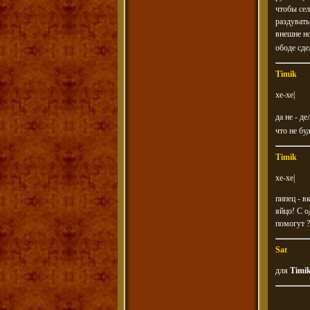
чтобы сел
раздувать
внешне но
ободе сде
Timik
хе-хе|
да не - д
что не бу
Timik
хе-хе|
пипец - в
яйцо! С о
помогут ?
Sat
для
Timi