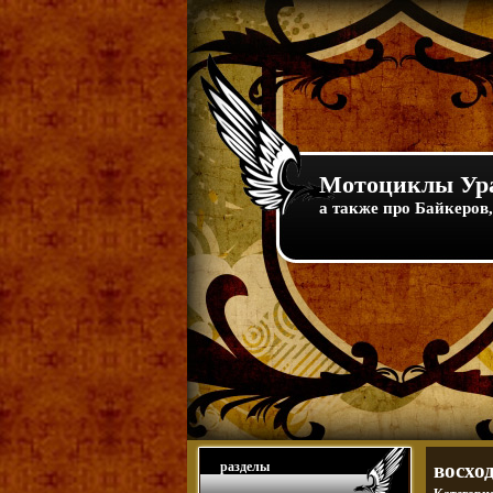
Мотоциклы Ура
а также про Байкеров,
разделы
восхо