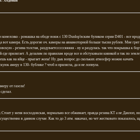
я:
Ходовая
н конелсико - ромашка на ободе вояж с 130 Dunlop'вским буликом серии D401 - все вро
а вот камера. Есть дорогие оч. камеры на авиамоторной больше тысяи рублев. Мне грят
овскую - резина толстая, раздуваетссссссяяяяя - ну и раздулась. так что покрышка к бор
й-где прилягает. А делалим по правилам вроде все и обстукивали киянкой и так по земле
дешь как на яйце - прыгает жопа! Ну дык вопрос до скольких атмосфер можно качать
куюк амеру в 130- бублике ? чтоб и прилягла, да и не лопнула.
амеру от газели!
 сделал.
k
:Стоит у меня восходовская, нормально все обжимает, правда резина КТ а не Данлоп, н
есущественно в данном случае. Как то до 3 атм. накачал, но чет жестковато показалось, щ