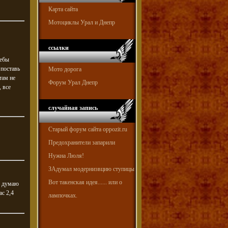
Карта сайта
Мотоциклы Урал и Днепр
ссылки
дебы
 поставь
Мото дорога
там не
Форум Урал Днепр
, все
случайная запись
Старый форум сайта oppozit.ru
Предохранители запарили
Нужна Люля!
ЗАдумал модернизвцию ступицы
Вот такенская идея...... или о
о думаю
ас 2,4
лампочках.