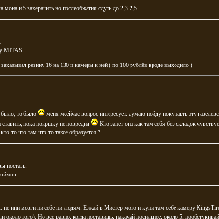
а мона и 5 захерачить но послеобжатия сдуть до 2,3-2,5
к
ну MITAS
 заказывал резину 16 на 130 и камеры к ней ( по 100 рублёв вроде выходило )
 было, то было
меня мсейчас вопрос интересует. думаю пойду покупаьть эту газелев
и ставить, пока покршку не повредил
Кто занет она как там себя без складок чувствует
 кто-то что там что-то такое образуется ?
вы поставь.
дюймов.
k
: не ипи мозги ни себе ни людям. Езжай в Мистер мото и купи там себе камеру KingsTire
ли около того). Но все равно, когда поставишь, накачай посильнее, около 5, пообстукивай