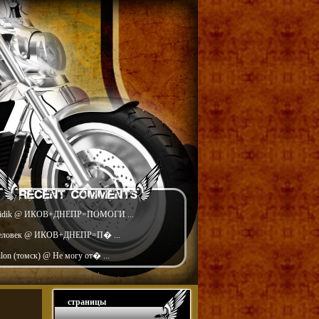
idik @ ИКОВ+ДНЕПР=ПОМОГИ ...
еловек @ ИКОВ+ДНЕПР=П� ...
ilon (томск) @ Не могу от� ...
страницы