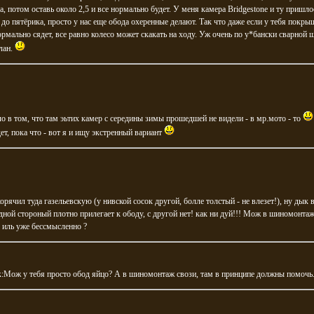
а, потом оставь около 2,5 и все нормально будет. У меня камера Bridgestone и ту пришло
 до пятёрика, просто у нас еще обода охеренные делают. Так что даже если у тебя покры
рмально сядет, все равно колесо может скакать на ходу. Уж очень по у*бански сварной 
лан.
ело в том, что там эьтих камер с середины зимы прошедшей не видели - в мр.мото - то
дет, пока что - вот я и ищу экстренный вариант
корячил туда газельевскую (у нивской сосок другой, болле толстый - не влезет!), ну дык 
дной стороный плотно прилегает к ободу, с другой нет! как ни дуй!!! Мож в шиномонта
 иль уже бессмысленно ?
k
:Мож у тебя просто обод яйцо? А в шиномонтаж свози, там в принципе должны помочь