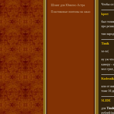
Чтобы сел
Шланг для Юнилос-Астра
Пластиковые понтоны на заказ
kpect
был топи
про рези
там народ
Timik
хе-хе|
ну уж что
камеру - 
мол грил,
Kudesnik
или от ни
тоже 16 
SLIDE
для
Timi
рублей (и