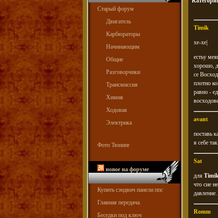
Категори
Старый форум
Двигатель
Timik
Карбюраторы
хе-хе|
Начинающим
естьу мея
Общие
хорошо, д
Разговорчики
се Восход
плотно ко
Трансмиссия
равно - е
Химия
восходовс
Ходовая
avant
Электрика
поставь к
я себе так
Фото Тюнинг
Sat
новое на форуме
для
Timi
что сие н
Купить сэндвич панели ппс
давление.
Главная передача.
Romm
Беседки под ключ