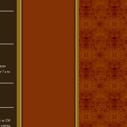
скую
 ? а то
 за 150
 слегка,