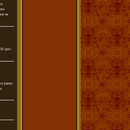
сь
шка
шов на
И грят -
все равно
же
.