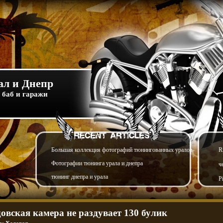
л и Днепр
 баб и гаражи
Большая коллекция фотографий тюнингованных уралов
R
Фотографии тюнинга урала и днепра
ч
тюнинг днепра и урала
P
довская камера не раздувает 130 булик