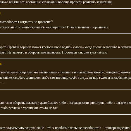
плохо бы глянуть состояние кулачков и вообще проведи ревизию зажигания.
e
ают обороты когда газ не трогаешь?
ускает ли игольчатый клапан в карбюраторе? И карб начинает переливать.
рот. Правый горшок может греться из-за бедной смеси - когда уровень топлива в попла
дает. Из-за этого и обороты повышаются. Посмотри как оно туда льётси.
a
в, повышение оборотов это заканчивается бензин в поплавковой камере, вопервых может 
на стыке какрба с цилинром, либо сам цилиндр сосёт воздух из под головы и карбы непр
....
ло, если обороты плавают, дело бывает либо в загаженности фильтров, либо в загаженно
 либо реально с уровнями что-то не так.
ет подсасывать воздух извне - это к проблеме повышение оборотов... проверь надёжно 