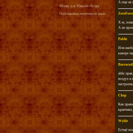
А еще не 
Шланг для Юнилос-Астра
ZeroForc
Пластиковые понтоны на заказ
Х-м, плав
А не проп
Pablic
Или наобо
камере па
Barracud
ablic пра
воздух и 
настроены.
Chep
Как прави
кранчика,
Wylde
Естщё мож