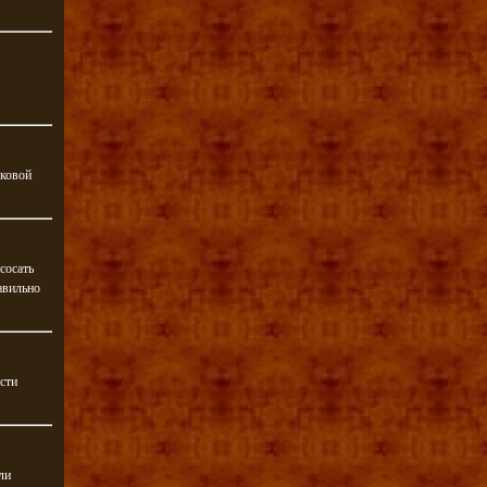
вковой
сосать
авильно
сти
ли