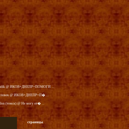
idik @ ИКОВ+ДНЕПР=ПОМОГИ ...
еловек @ ИКОВ+ДНЕПР=П� ...
ilon (томск) @ Не могу от� ...
страницы