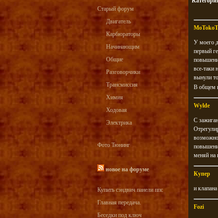
Категори
Старый форум
Двигатель
MoToko
Карбюраторы
У моего д
Начинающим
первый ге
Общие
повышение
все-таки 
Разговорчики
вынули то
Трансмиссия
В общем
Химия
Wylde
Ходовая
С зажиган
Электрика
Отрегулир
возможно 
Фото Тюнинг
повышения
меняй на 
новое на форуме
Купер
и клапана
Купить сэндвич панели ппс
Главная передача.
Fozi
Беседки под ключ