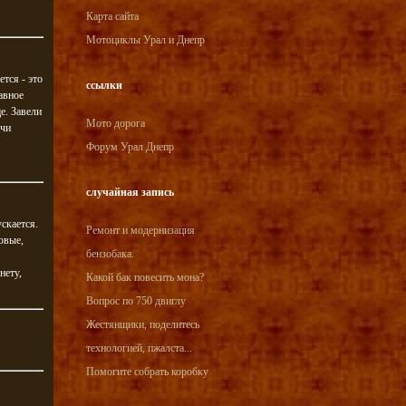
Карта сайта
Мотоциклы Урал и Днепр
тся - это
ссылки
авное
е. Завели
Мото дорога
ечи
Форум Урал Днепр
случайная запись
ускается.
Ремонт и модернизация
овые,
бензобака.
нету,
Какой бак повесить мона?
Вопрос по 750 двиглу
Жестянщики, поделитесь
технологией, пжалста...
Помогите собрать коробку