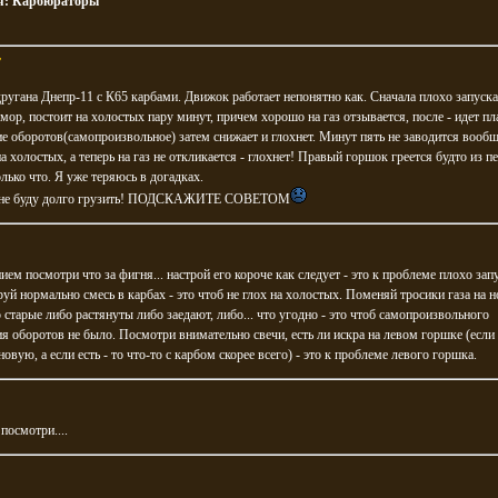
я:
Карбюраторы
T
ругана Днепр-11 с К65 карбами. Движок работает непонятно как. Сначала плохо запускае
мор, постоит на холостых пару минут, причем хорошо на газ отзывается, после - идет пл
 оборотов(самопроизвольное) затем снижает и глохнет. Минут пять не заводится вообщ
на холостых, а теперь на газ не откликается - глохнет! Правый горшок греется будто из п
лько что. Я уже теряюсь в догадках.
 не буду долго грузить! ПОДСКАЖИТЕ СОВЕТОМ
ием посмотри что за фигня... настрой его короче как следует - это к проблеме плохо зап
уй нормально смесь в карбах - это чтоб не глох на холостых. Поменяй тросики газа на н
старые либо растянуты либо заедают, либо... что угодно - это чтоб самопроизвольного
 оборотов не было. Посмотри внимательно свечи, есть ли искра на левом горшке (если 
новую, а если есть - то что-то с карбом скорее всего) - это к проблеме левого горшка.
 посмотри....