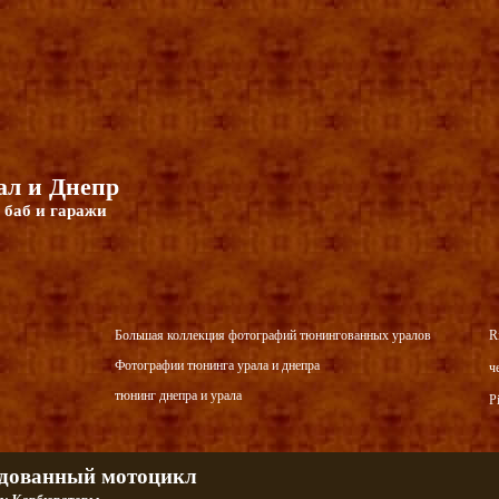
л и Днепр
 баб и гаражи
Большая коллекция фотографий тюнингованных уралов
R
Фотографии тюнинга урала и днепра
ч
тюнинг днепра и урала
P
дованный мотоцикл