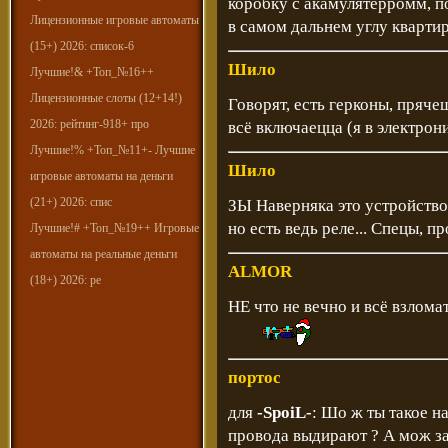
коробку с акамулятерромм, по
Лицензионные игровые автоматы
в самом дальнем углу кварти
(15+) 2026: список-6
Шило
Лучшие!& +Топ_№16++
Лицензионные слоты (12+14!)
Говорят, есть герконы, пряче
2026: рейтинг-918+ про
всё включаецца (я в электрони
Лучшие!% +Топ_№11+- Лучшие
Шило
игровые автоматы на деньги
(21+) 2026: спис
ЗЫ Наверняка это устройство 
но есть ведь реле... Спецы, п
Лучшие!# +Топ_№19++ Игровые
автоматы на реальные деньги
ALMOR
(18+) 2026: ре
НЕ что не вечно и всё взлома
портос
для
-SpoiL-
: Шо ж ты такое н
провода выдирают ? А мож за