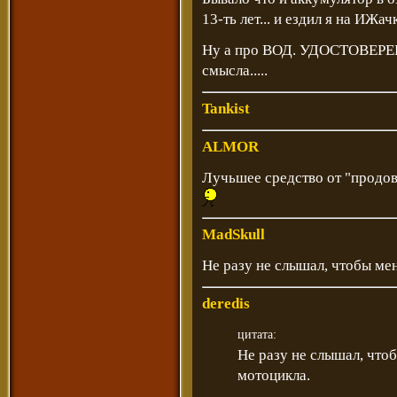
13-ть лет... и ездил я на ИЖачке.
Ну а про ВОД. УДОСТОВЕРЕ
смысла.....
Tankist
ALMOR
Лучьшее средство от "продов
MadSkull
Не разу не слышал, чтобы ме
deredis
цитата:
Не разу не слышал, что
мотоцикла.