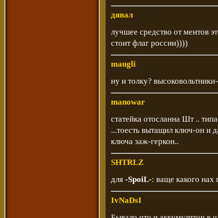
дявал
лучшее средство от ментов э
стоит флаг россии))))
maugli
ну и толку? высоковольтники
manowar
статейка отосланна Шт .. тип
...тоесть вытащил ключ-он и 
ключа заж-геркон..
SHTRLZ
для
-SpoiL-
: ваще какого нах
IvNaDsI
Бывало что и аккумулятор в о