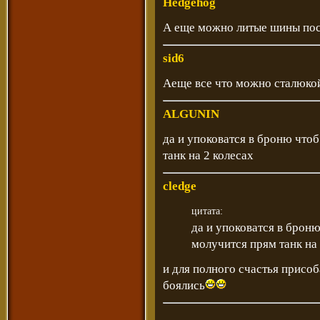
Hedgehog
А еще можно литые шины пост
sid6
Аеще все что можно сталюкой
ALGUNIN
да и упоковатся в броню что
танк на 2 колесах
cledge
цитата:
да и упоковатся в брон
молучится прям танк на 
и для полного счастья присо
боялись