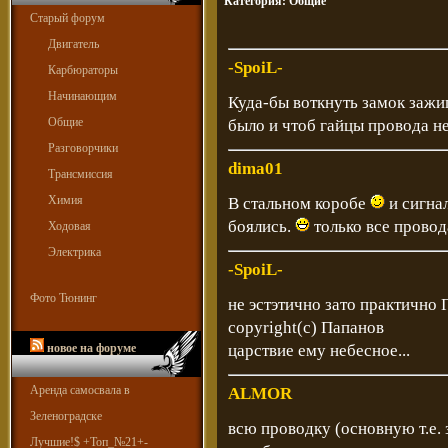
Категория:
Общие
Старый форум
Двигатель
-SpoiL-
Карбюраторы
Начинающим
Куда-бы воткнуть замок зажиг
Общие
было и чтоб гайцы провода н
Разговорчики
dima01
Трансмиссия
Химия
В стальном коробе
и сигна
боялись.
только все провода
Ходовая
Электрика
-SpoiL-
Фото Тюнинг
не эстэтично зато практич
copyright(c) Папанов
новое на форуме
царствие ему небесное...
Аренда самосвала в
ALMOR
Зеленоградске
всю проводку (основную т.е. 
Лучшие!$ +Топ_№21+-