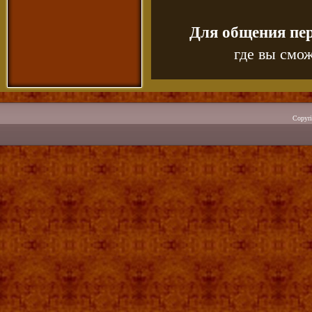
Для общения пе
где вы смож
Copyr