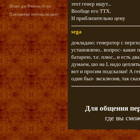
этот генер ищут...
Шланг для Юнилос-Астра
Вообще его ТТХ.
Пластиковые понтоны на заказ
И приблизительно цену
sega
докладаю: генератор с перехо
установлено.. вопрос- какие п
батарею, т.е. плюс., и есть дв
думаем, шо на L надо цеплять
вот и просим подсказки! А ге
один был- эксклюзив, так сказ
Для общения пе
где вы смож