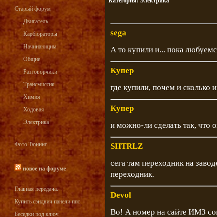
Категория:
Электрика
Старый форум
Двигатель
sega
Карбюраторы
Начинающим
А то купили и... пока любуемс
Общие
Купер
Разговорчики
Трансмиссия
где купили, почем и сколько 
Химия
Купер
Ходовая
Электрика
и можно-ли сделать так, что 
Фото Тюнинг
SHTRLZ
сега там переходник на завод
новое на форуме
переходник.
Главная передача.
Devol
Купить сэндвич панели ппс
Во! А номер на сайте ИМЗ со
Беседки под ключ