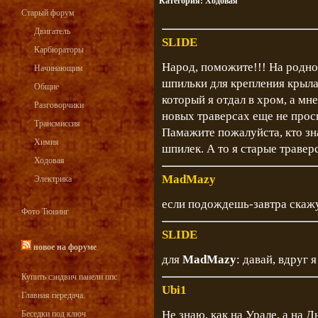
Категория:
Ходовая
Старый форум
Двигатель
SLIDE
Карбюраторы
Народ, поможите!!! На родно
Начинающим
шпильки для крепления крыла
Общие
который я отдал в хром, а мн
Разговорчики
новых траверсах еще не прос
Трансмиссия
Памажите пожалуйста, кто зн
Химия
шпилек. А то я старые травер
Ходовая
MadMazy
Электрика
если подождешь-завтра скаж
Фото Тюнинг
SLIDE
новое на форуме
для
MadMazy
: давай, вдруг 
Купить сэндвич панели ппс
Ubi1
Главная передача.
Не знаю, как на Урале, а на 
Беседки под ключ