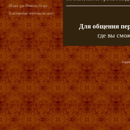
Шланг для Юнилос-Астра
Пластиковые понтоны на заказ
Для общения пе
где вы смож
Copyr