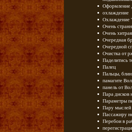
Оформление 
охлаждение
Охлаждение 
Очень стран
Очень хитрая
Очередная бр
Очередной сп
Очистка от 
Паделитись 
Палец
Пальцы, блин.
памагите Вол
панель от Во
Пара дисков 
Параметры п
Пару мыслей 
Пассажиру не
Перебои в раб
перегистраци