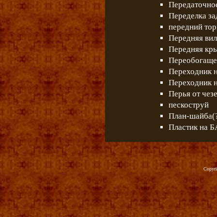
Передаточно
Переделка за
передний торм
Передняя вил
Передняя кр
Переобогаще
Переходник н
Переходник н
Перья от чез
пескоструй
План-шайба(?
Пластик на 
Copyr