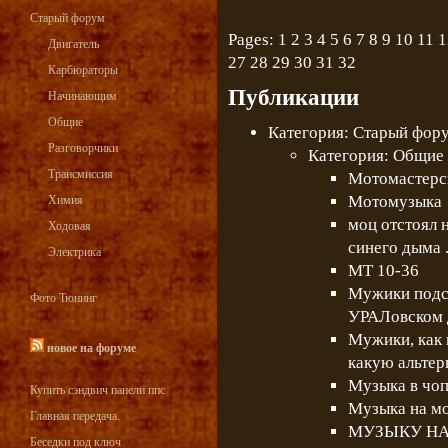
Старый форум
Pages:
1
2
3
4
5
6
7
8
9
10
11
1
Двигатель
27
28
29
30
31
32
Карбюраторы
Публикации
Начинающим
Общие
Категория: Старый фору
Разговорчики
Категория: Общие 
Трансмиссия
Мотомастерс
Мотомузыка
Химия
моц отстоял 
Ходовая
синего дыма .
Электрика
МТ 10-36
Мужики подс
Фото Тюнинг
УРАЛовском 
Мужики, как 
новое на форуме
какую альтер
Музыка в чоп
Купить сэндвич панели ппс
Музыка на мо
Главная передача.
МУЗЫКУ НА 
Беседки под ключ