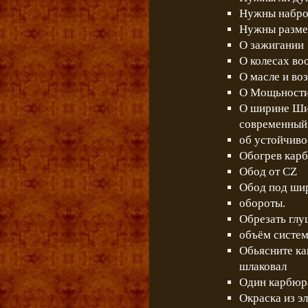
Нужны набро
Нужны разм
О зажигании
О колесах во
О масле и в
О Мощьности
О ширине Шир
современный 
об устойчиво
Обогрев карб
Обод от CZ
Обод под шир
обороты.
Обрезать глуш
объём систем
Обьясните ка
шлаковал
Один карбюр
Окраска из э