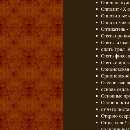
Ооочень нужн
Оппозит 4Х о
Оппозитные к
Оппозитчикам
Оптикатель - 
Опять про ви
Опять тахоме
опять Урал+K
Опять фиксац
Опять широко
Орионовская
Орионовские
Осевое смеще
основа седла 
Основные пр
Особенности 
от чего пост
Открою секре
Отцы, хелп! 
подшипниках