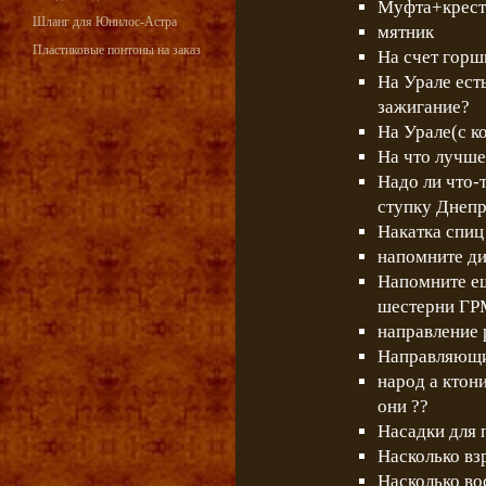
Муфта+крест
Шланг для Юнилос-Астра
мятник
Пластиковые понтоны на заказ
На счет горш
На Урале ест
зажигание?
На Урале(с к
На что лучше 
Надо ли что-
ступку Днеп
Накатка спиц
напомните ди
Напомните ещ
шестерни ГР
направление 
Направляющи
народ а ктон
они ??
Насадки для 
Насколько вз
Насколько во