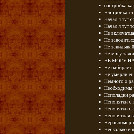
настройка к
Настройка та
Начал я тут со
Начал я тут т
Не включатца 
Не заводиться 
Не закидывайт
Не могу зало
НЕ МОГУ Н
Не набирает 
Не умерли еш
Немного о ра
Необходимы ч
Неполадки р
Непонятки с 
Непонятки с 
Непонятная 
Неравномерны
Несколько во