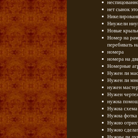
неспицованно
нет сынок эт
Никелирован
Ниужели ниук
Новые крыль
Номер на рам
перебивать н
номера
номера на дв
Номерные аг
Нужен ли мас
Нужен ли мне
нужен масте
Нужен чертеж
нужна помощь
Нужна схема 
Нужна фотка
Нужно отрихт
Нужно сделат
Нужны ли ду