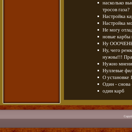
насколько в
тросов газа?
Настройка ка
Настройка м
Не могу отлад
новые карбы 
Ну ОООЧЕНЬ 
Ну, чего рем
нужны!!! Пра
Нужно мнение
Нуллевые фил
О установке 1
Один - снова
один карб
Copyr