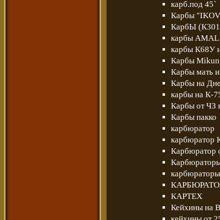
карб.под 45`
Карбы "IKOV
КарбЫ (К301
карбы AMAL
карбы К68У 
Карбы Мikun
Карбы мать их..
Карбы на Дне
карбы на К-7
Карбы от ЧЗ
Карбы пакко
карбюратор
карбюратор 
Карбюратор о
Карбюратор
карбюраторы
КАРБЮРАТО
КАРТЕХ
Кейхины на 
кейхины от 2