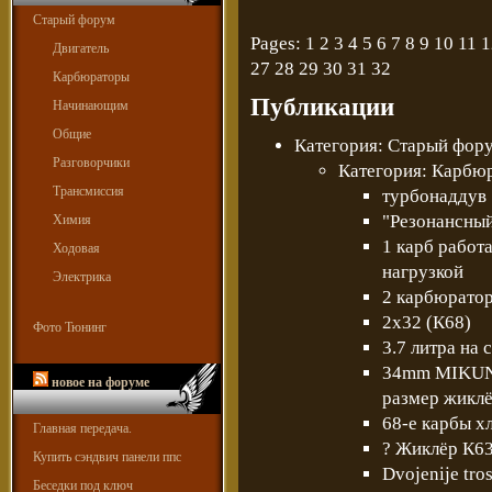
Старый форум
Pages:
1
2
3
4
5
6
7
8
9
10
11
1
Двигатель
27
28
29
30
31
32
Карбюраторы
Публикации
Начинающим
Общие
Категория: Старый фору
Разговорчики
Категория: Карбюр
Трансмиссия
турбонаддув
"Резонансный
Химия
1 карб работ
Ходовая
нагрузкой
Электрика
2 карбюратор
2х32 (К68)
Фото Тюнинг
3.7 литра на 
34mm MIKUNI
новое на форуме
размер жиклё
68-е карбы х
Главная передача.
? Жиклёр К63
Купить сэндвич панели ппс
Dvojenije tro
Беседки под ключ