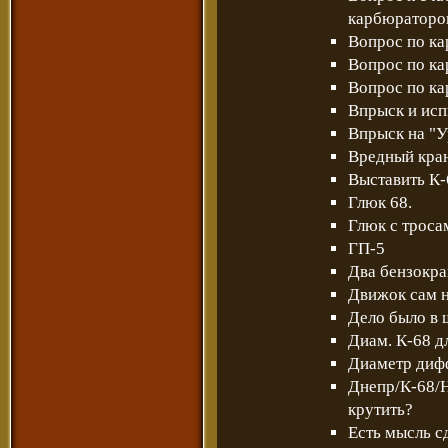
карбюраторо
Вопрос по ка
Вопрос по ка
Вопрос по к
Впрыск и исп
Впрыск на "У
Вредный кра
Выставить К-
Глюк 68.
Глюк с тросам
ГП-5
Два бензокра
Движок сам 
Дело было в 
Диам. К-68 д
Диаметр диф
Днепр/К-68/Н
крутить?
Есть мысль с