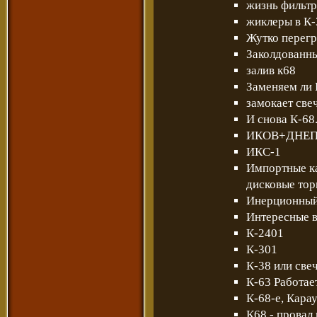
жизнь фильтр
жиклеры в К-
Жутко перегр
Заколдованн
залив к68
Заменяем ли 
замокает све
И снова К-68.
ИКОВ+ДНЕ
ИКС-1
Импортные ка
дисковые тор
Инерционный
Интересные в
К-2401
К-301
К-38 или све
К-63 Работае
К-68-е, Кара
К68 - провал 