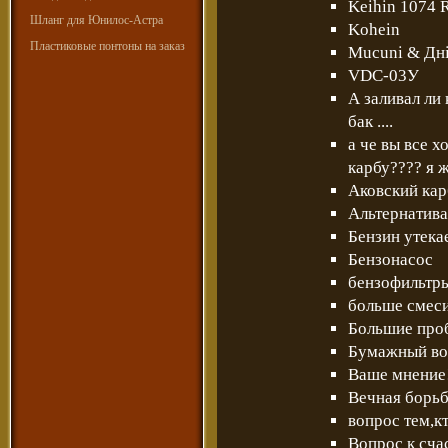
Keihin 1074 
Шланг для Юнилос-Астра
Kohein
Пластиковые понтоны на заказ
Mucuni & Дн
VDC-03У
А заливал ли
бак ....
а че вы все 
карбу???? я ж
Аковский кар
Альтернатива
Бензин утекае
Бензонасос
бензофильтр
больше смеси,
Большие про
Бумажный во
Ваше мнение
Вечная борьб
вопрос тем,к
Вопрос к сч