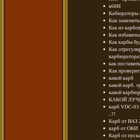
к68И
Кабюраторы н
Как заменит
Как из карбо
Как избавить
Как карбы бу
Как отрегули
карбюратора
как поставит
Как проверит
какой карб
какой карб. 
какой карбюр
КАКОЙ ЛУЧШЕ
карб VDC-03 
..?!
Карб от ВАЗ 
карб от ОКИ
Карб от пуск