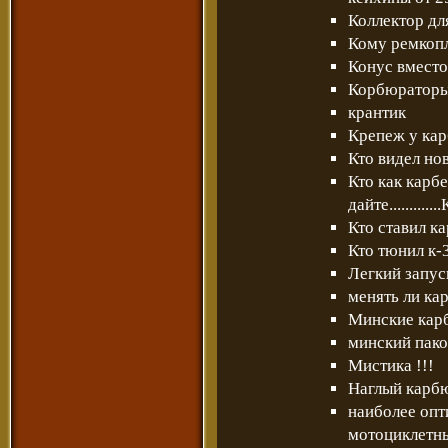
Коллектор для
Кому ремкоп
Конус вместо
Корбюратор
крантик
Крепеж у кар
Кто видел н
Кто как карб
дайте............
Кто ставил к
Кто тюнил к-
Легкий запус
менять ли ка
Минские кар
минский пако
Мистика !!!
Наглый карб
наиболее опт
мотоциклетн