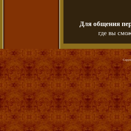
Для общения пе
где вы смож
Copyr