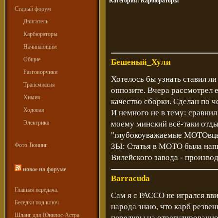
Категория:
Карбюраторы
Старый форум
Двигатель
Карбюраторы
Начинающим
Общие
Бешеный_Хули
Разговорчики
Хотелось бы узнать ставил ли
Трансмиссия
оппозите. Вчера рассмотрел е
Химия
качество сборки. Сделан по ч
Ходовая
И немного не в тему: сравнил
Электрика
моему минский всё-таки отдых
"глубокоуважаемые МОТОвц
Фото Тюнинг
ЗЫ: Статья в МОТО была напи
Вилейского завода - произво
новое на форуме
Barracuda
Главная передача.
Сам я с РАССО не игрался вви
Беседки под ключ
народа знаю, что карб резвен
Шланг для Юнилос-Астра
переливы на отрегулированном