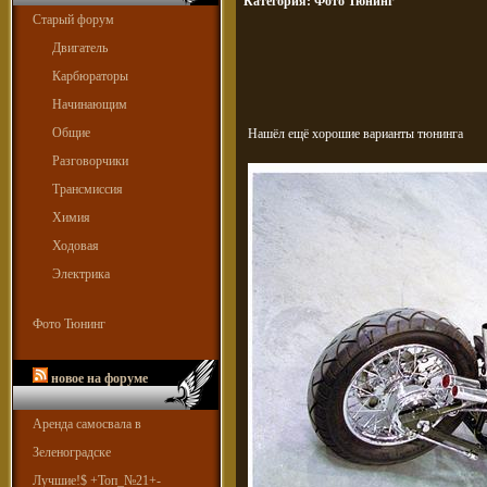
Категория:
Фото Тюнинг
Старый форум
Двигатель
Карбюраторы
Начинающим
Общие
Нашёл ещё хорошие варианты тюнинга
Разговорчики
Трансмиссия
Химия
Ходовая
Электрика
Фото Тюнинг
новое на форуме
Аренда самосвала в
Зеленоградске
Лучшие!$ +Топ_№21+-