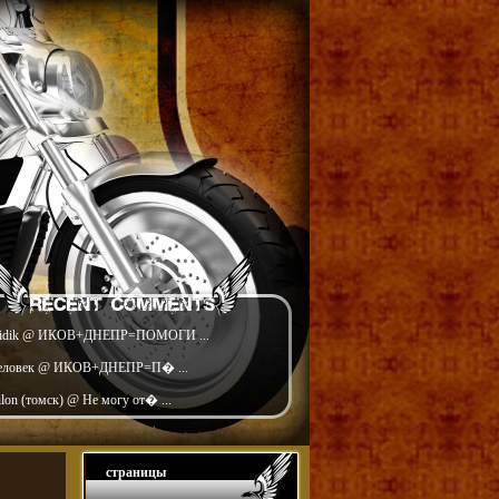
idik @ ИКОВ+ДНЕПР=ПОМОГИ ...
еловек @ ИКОВ+ДНЕПР=П� ...
ilon (томск) @ Не могу от� ...
страницы