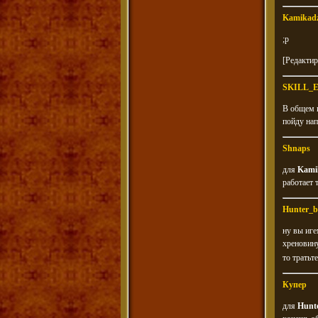
Kamikad
;p
[Редактир
SKILL_
В общем к
пойду напью
Shnaps
для
Kami
работает
Hunter_b
ну вы иге
хреновину
то тратьт
Купер
для
Hunt