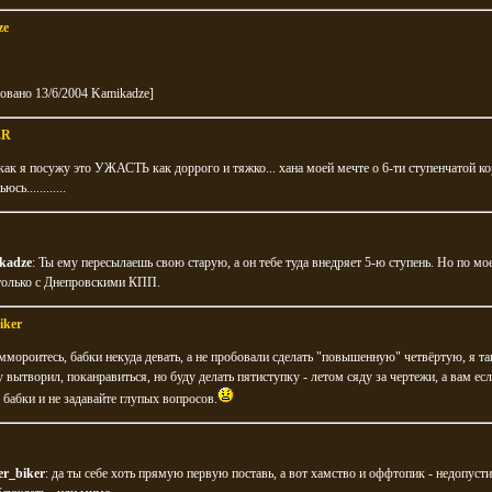
ze
овано 13/6/2004 Kamikadze]
ER
ак я посужу это УЖАСТЬ как доррого и тяжко... хана моей мечте о 6-ти ступенчатой ко
сь............
kadze
: Ты ему пересылаешь свою старую, а он тебе туда внедряет 5-ю ступень. Но по мо
 только с Днепровскими КПП.
iker
ммороитесь, бабки некуда девать, а не пробовали сделать "повышенную" четвёртую, я т
 вытворил, поканравиться, но буду делать пятиступку - летом сяду за чертежи, а вам есл
е бабки и не задавайте глупых вопросов.
er_biker
: да ты себе хоть прямую первую поставь, а вот хамство и оффтопик - недопусти