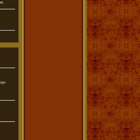
ие.
мора