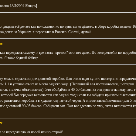
овано 18/5/2004 Shnaps]
, дядька всё делает как положенно, но по деньгам не дёшево, в сборе коробка встанет 1
ка денег на Украину, + пересылка в Россию. Считай, думай.
ze
 как переделать самому, и где взять чертежи? если нет денег. По-конкретней и по-подробн
а. Я тоже бедный байкер...
у можно сделать из днепровской коробки. Для этого надо купить шестерни с передаточ
м 1:1 и установить их на место заднего хода. (Первичный вал протачивается, шестерня
ется, вилочка обтачивается). Это обойдётся в 40-50 баксов. За эти деньги ты получаеш 
 которой 5-я передача включается как задний ход и если ты забудеш при этом выключит
 то разлетится коробка, а в худшем случае твой череп. А минимальный комплект для 5 пе
т с доставкой 90-95 баксов. Собираеш сам. Там всё сделано по уму, пятая включается к
ze
в за переделаную из новой или из старой?