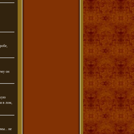
робе,
ему он
акую
и в лом,
мы... не