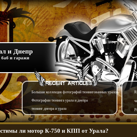
л и Днепр
 баб и гаражи
Большая коллекция фотографий тюнингованных уралов
R
Фотографии тюнинга урала и днепра
ч
тюнинг днепра и урала
P
стимы ли мотор К-750 и КПП от Урала?