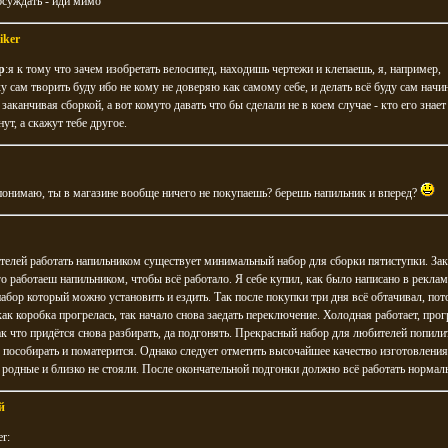
бсуждать - иди мимо
iker
р
:я к тому что зачем изобретать велосипед, находишь чертежи и клепаешь, я, например,
у сам творить буду ибо не кому не доверяю как самому себе, и делать всё буду сам начи
 заканчивая сборкой, а вот комуто давать что бы сделали не в коем случае - кто его знает
нут, а скажут тебе другое.
к понимаю, ты в магазине вообще ничего не покупаешь? берешь напильник и вперед?
телей работать напильником существует минимальный набор для сборки пятиступки. За
го работаеш напильником, чтобы всё работало. Я себе купил, как было написано в рекла
абор который можно установить и ездить. Так после покупки три дня всё обтачивал, пот
как коробка прогрелась, так начало снова заедать переключение. Холодная работает, прог
так что придётся снова разбирать, да подгонять. Прекрасный набор для любителей попили
 пособирать и поматерится. Однако следует отметить высочайшее качество изготовлени
 родные и близко не стояли. После окончательной подгонки должно всё работать нормал
й
r: