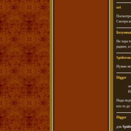
uri
Посмотри 
Смотри в
Безумны
Не хера т
радное, а
Spidersm
Нужно нем
Digger
ци
Н
Нада подт
кто то до
Digger
для
Spid