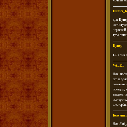
хочешь о
Hunter_b
для
Купе
пятиступк
чертежей,
туда впих
Купер
т.е. я та
VALET
Для люби
его и дол
готовый н
поездил, 
заедает, 
померять,
шестерён,
Безумны
Для Skil_e