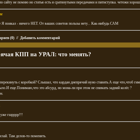
о сайту не помню но статья есть и сратянутыми передачами и питиступка. четежи хорош
ze
е Я поикал - ничего НЕТ. От ваших советов пользы нету... Как-нибудь САМ
риев (0)
//
Добавить комментарий
ячая КПП на УРАЛ: что менять?
перекинуть с коробкой? Слышал, что кардан днепрячий нуно ставить.А еще что,чтоб ги
ло.И еще.Понимаю,что это абсурд, но мона-ли при этом не снимать задний колёс ?
н.
k
. уже гшрррр!!!
делай. Там делов-то поменять.