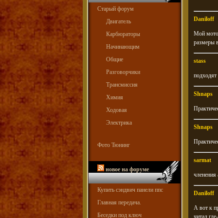
Старый форум
Daniloff
Двигатель
Мой мотоц
Карбюраторы
размеры 
Начинающим
Общие
stass
Разговорчики
подходят 
Трансмиссия
Shnaps
Химия
Практиче
Ходовая
Электрика
Shnaps
Практиче
Фото Тюнинг
sarmat
новое на форуме
членения 
Купить сэндвич панели ппс
Daniloff
Главная передача.
А вот к п
Беседки под ключ
читал где