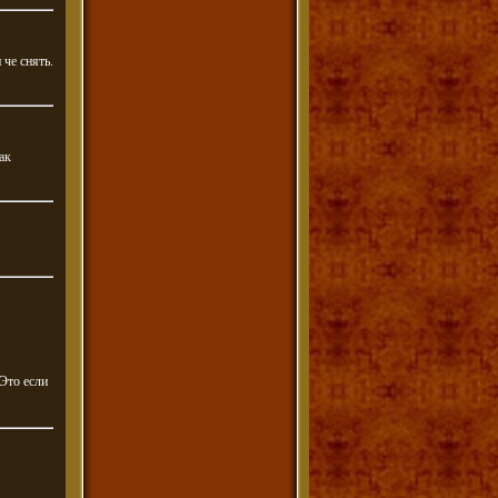
 че снять.
ак
 Это если