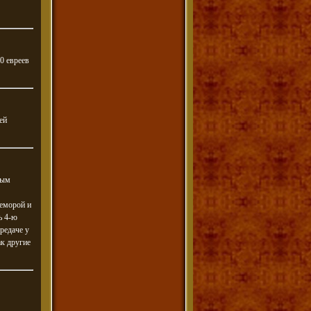
60 евреев
ей
ным
геморой и
ь 4-ю
редаче у
ак другие