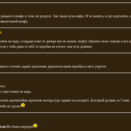
раньше в конфе в этом же разделе. Так такая куча инфы. И че менять, и где подточить, и
нимательней конфу.
й
очить не надо, и кардан тоже от днепра нах не нужен, муфту обратно свою ставиш и всё к
 если у тебя рама от м62 то коробка не влезет, она чуть длиннее.
ного сточить заднее крепление двигателя иначе коробка в него упрется
тата:
е хера точить не надо,
очить кронштейны креплеия мотора (где задняя ось входит). Болгарой делаиш за 5 мин.
 тебя не зделал
ersm
:Во блин опередил