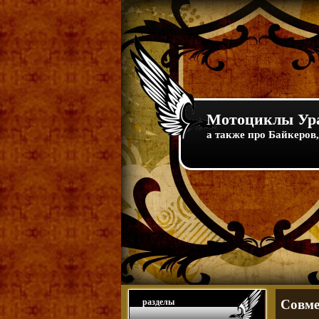
Мотоциклы Ура
а также про Байкеров,
разделы
Совме