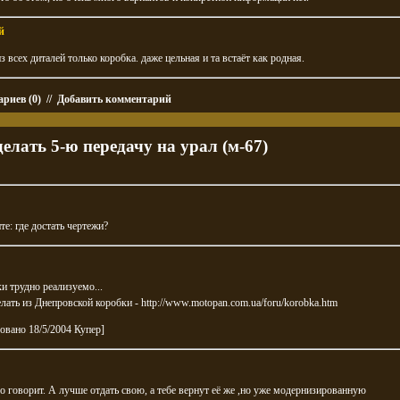
й
из всех диталей только коробка. даже цельная и та встаёт как родная.
риев (0)
//
Добавить комментарий
делать 5-ю передачу на урал (м-67)
е: где достать чертежи?
и трудно реализуемо...
лать из Днепровской коробки -
http://www.motopan.com.ua/foru/korobka.htm
овано 18/5/2004 Купер]
о говорит. А лучше отдать свою, а тебе вернут её же ,но уже модернизированную