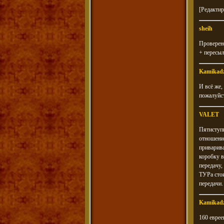
[Редактир
sheih
Проверено
+ пересыл
Kamikad
И всё же,
пожалуйст
VALET
Пятиступк
отношение
приварива
коробку в
передачу,
ТУРа стои
передачи.
Kamikad
160 еврее