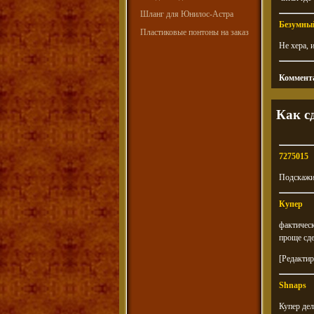
Шланг для Юнилос-Астра
Безумны
Пластиковые понтоны на заказ
Не хера, 
Коммента
Как с
7275015
Подскажит
Купер
фактическ
проще сде
[Редактир
Shnaps
Купер дел