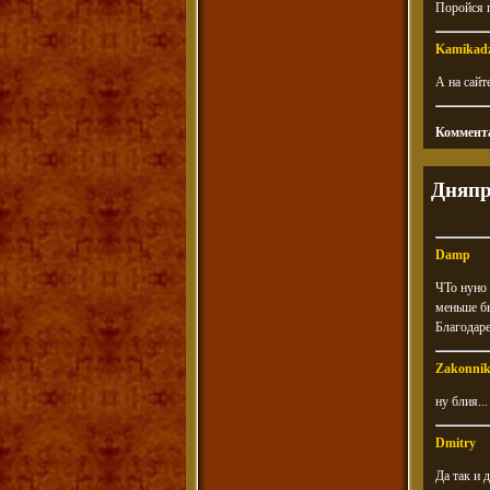
Поройся п
Kamikad
А на сайт
Коммента
Дняпр
Damp
ЧТо нуно 
меньше бы
Благодаре
Zakonni
ну блия..
Dmitry
Да так и 