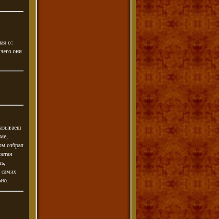
ная от
 чего они
казываеш
мме,
ом собрал
ретая
ть,
я самих
ьно.