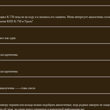
икл К-750 пока не на ходу и я пытаюсь его оживить. Меня интересует аналогичны сочл
валов КПП К-750 и Урала?
все как один
ски идентичны
ски идентичны
аналогичны ------ставь смело
римеру поршни или кольца можно подобрать аналогичные, ведь родных наверно не сыщ
-то об этом, но очень много вариантов и конкретной информации нет.