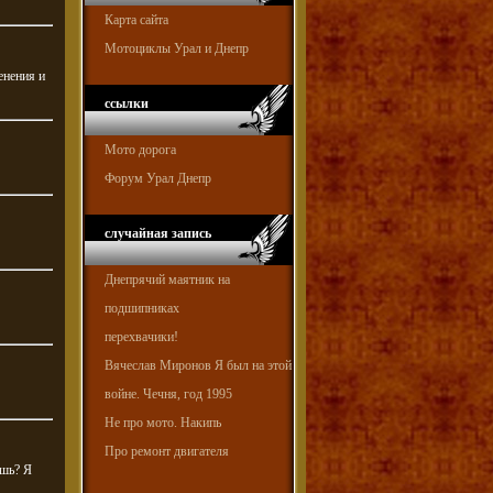
Карта сайта
Мотоциклы Урал и Днепр
енения и
ссылки
Мото дорога
Форум Урал Днепр
случайная запись
Днепрячий маятник на
подшипниках
перехвачики!
Вячеслав Миронов Я был на этой
войне. Чечня, год 1995
Не про мото. Накипь
Про ремонт двигателя
ешь? Я