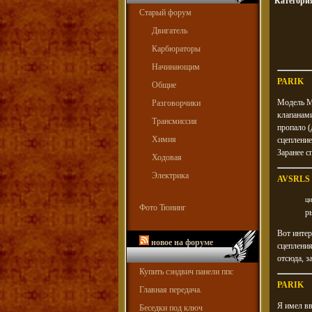
Категори
Старый форум
Двигатель
Карбюраторы
Начинающим
PARIK
Общие
Модель МТ
Разговорчики
клапанами
Трансмиссия
пропало (
Химия
сцепление
Заранее с
Ходовая
Электрика
AVSRLS
ци
Фото Тюнинг
р
Вот интер
новое на форуме
сцепления
отсюда, з
Купить сэндвич панели ппс
PARIK
Главная передача.
Я имел вв
Беседки под ключ