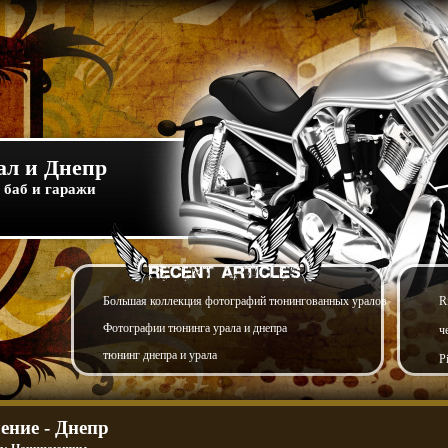
л и Днепр
 баб и гаражи
Большая коллекция фотографий тюнингованных уралов
R
Фотографии тюнинга урала и днепра
ч
тюнинг днепра и урала
P
ение - Днепр