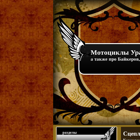
Мотоциклы Ура
а также про Байкеров,
разделы
Сцепл