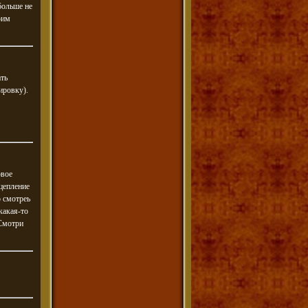
больше не
оим
ть
ировку).
овое
цепление
о смотреь
какая-то
 Смотри