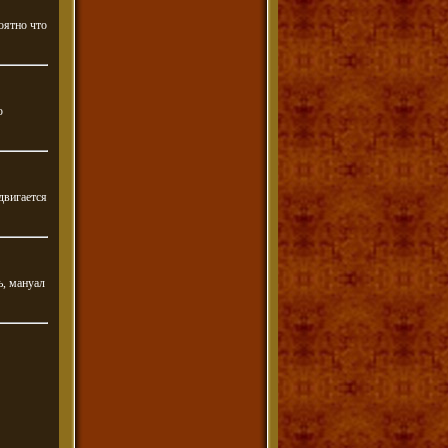
оятно что
ю
двигается
ь, мануал