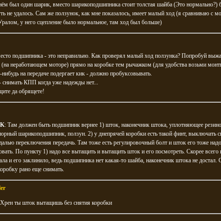
нём был один шарик, вместо шарикоподшипника стоит толстая шайба (Это нормально?) 
ть не удалось. Сам же ползунок, как мне показалось, имеет малый ход (я сравниваю с м
ралом, у него сцепление было нормальное, там ход был больше)
есто подшипника - это неправильно. Как проверял малый ход ползунка? Попробуй выжа
 (на неработающем моторе) прямо на коробке тем рычажком (для удобства возьми монт
-нибудь на передаче подергает кик - должно пробуксовывать.
 снимать КПП когда уже надежды нет...
щите да обрящете!
IK
: Там должен быть подшипник вернее 1) шток, наконечник штока, уплотняющее резин
порный шарикоподшипник, ползун. 2) у днепрячей коробки есть такой финт, выключать с
алью переключения передачь. Там тоже есть регулировочный болт и шток его тоже над
овать. По пункту 1) надо все вытащить и вытащить шток и его посмотреть. Скорее всего 
ала и его заклинило, ведь подшипника нет какая-то шайба, наконечник штока не достал.
оробку рано еще снимать.
er
:Хрен ты шток вытащишь без снятия коробки