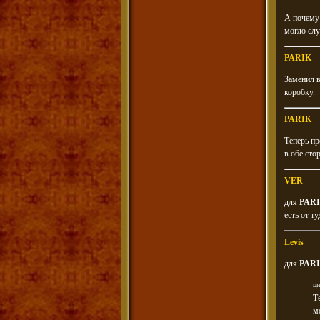
А почему 
могло слу
PARIK
Заменил в
коробку.
PARIK
Теперь пр
в обе сто
VER
для
PAR
есть от т
Levis
для
PAR
ци
Т
м