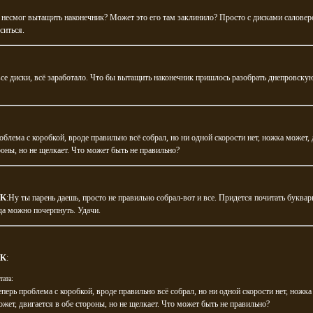
несмог вытащить наконечник? Может это его там заклинило? Просто с дисками саловер
ситься.
се диски, всё заработало. Что бы вытащить наконечник пришлось разобрать днепровску
облема с коробкой, вроде правильно всё собрал, но ни одной скорости нет, ножка может, 
роны, но не щелкает. Что может быть не правильно?
IK
:Ну ты парень даешь, просто не правильно собрал-вот и все. Придется почитать буквар
уда можно почерпнуть. Удачи.
IK
:
тата:
еперь проблема с коробкой, вроде правильно всё собрал, но ни одной скорости нет, ножка
ожет, двигается в обе стороны, но не щелкает. Что может быть не правильно?