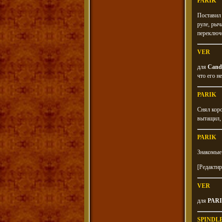
PARIK
Поставил 
руле, рыч
переключе
VER
для
Candy
что его н
PARIK
Снял коро
вытащил, 
PARIK
Знакомые 
[Редакти
VER
для
PAR
SPINDL