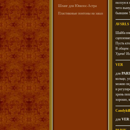
ползун в 
Шланг для Юнилос-Астра
чего выну
бывшим У
Пластиковые понтоны на заказ
AVSRLS
Шайба вм
сцепление
Пусть кто
В общем -
Удачи! И
VER
для
PAR
кольцо, у
можно пед
и регулир
хрень поп
хорошо, к
Candykill
для
VER