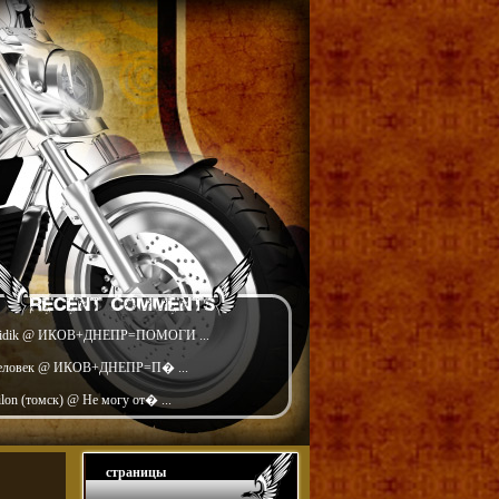
idik @ ИКОВ+ДНЕПР=ПОМОГИ ...
еловек @ ИКОВ+ДНЕПР=П� ...
ilon (томск) @ Не могу от� ...
страницы