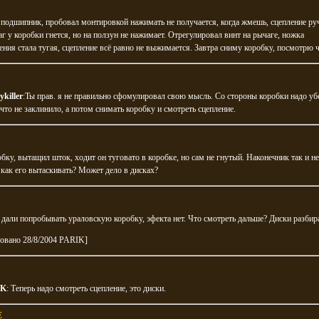
подшипник, пробовал монтировкой нажимать не получается, когда жмешь, сцепление ру
аг у коробки гнется, но на ползун не нажимает. Отрегулировал винт на рычаге, ножка
ния стала тугая, сцепление всё равно не выжимается. Завтра сниму коробку, посмотрю ч
killer
:Ты прав. я не правильно сфомулировал свою мысль. Со стороны коробки надо уб
ечто не заклинило, а потом снимать коробку и смотреть сцепление.
бку, вытащил шток, ходит он туговато в коробке, но сам не гнутый. Наконечник так и не
как его вытаскивать? Может дело в дисках?
дали попробывать ураловскую коробку, эфекта нет. Что смотреть дальше? Диски разбир
ровано 28/8/2004 PARIK]
IK
: Теперь надо смотреть сцепление, это диски.
E