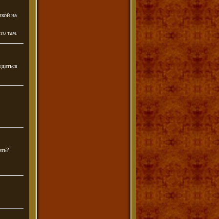
чкой на
то там.
едиться
ать?