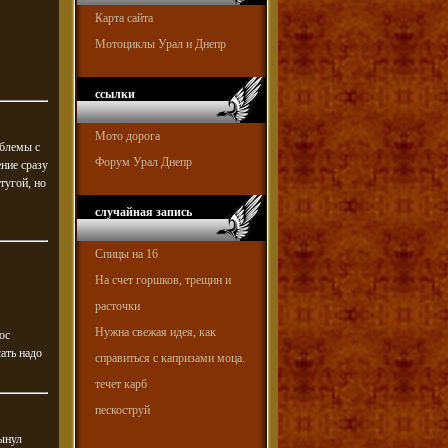
Карта сайта
Мотоциклы Урал и Днепр
ссылки
Мото дорога
облемы с
Форум Урал Днепр
ение сразу
тугой, но
случайная запись
Спицы на 16
На счет горшков, трещин и
расточки
Нужна свежая идея, как
ос
сать надо
справиться с капризами моца.
течет карб
пескоструй
вынул