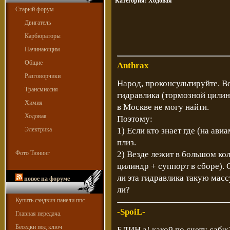
Категория:
Ходовая
Старый форум
Двигатель
Карбюраторы
Начинающим
Общие
Anthrax
Разговорчики
Народ, проконсультируйте. Во
Трансмиссия
гидравлика (тормозной цилин
Химия
в Москве не могу найти.
Ходовая
Поэтому:
Электрика
1) Если кто знает где (на ави
плиз.
Фото Тюнинг
2) Везде лежит в большом ко
цилиндр + суппорт в сборе). 
ли эта гидравлика такую масс
новое на форуме
ли?
Купить сэндвич панели ппс
-SpoiL-
Главная передача.
Беседки под ключ
БЛИН а! какой по счету сабж