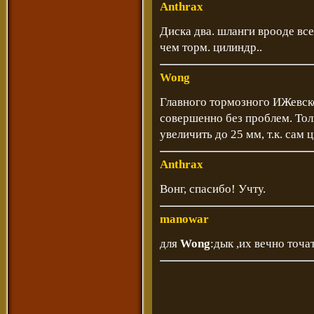
Anthrax
Диска два. шланги врооде все
чем торм. цилиндр..
Wong
Главного тормозного ИЖевско
совершенно без проблем. Тол
увеличить до 25 мм, т.к. сам 
Anthrax
Вонг, спасибо! Учту.
manowar
для
Wong
:дык ,их вечно точат.