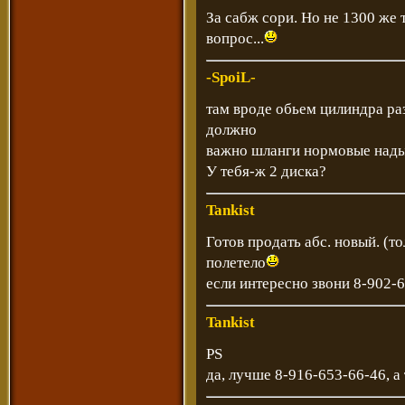
За сабж сори. Но не 1300 же 
вопрос...
-SpoiL-
там вроде обьем цилиндра ра
должно
важно шланги нормовые нады
У тебя-ж 2 диска?
Tankist
Готов продать абс. новый. (то
полетело
если интересно звони 8-902-
Tankist
PS
да, лучше 8-916-653-66-46, а