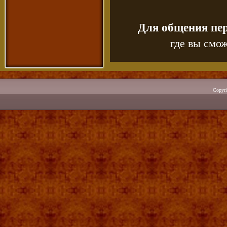
Для общения пе
где вы смож
Copyr