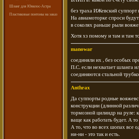
Шланг для Юнилос-Астра
без траха ИЖевский суппорт н
Пластиковые понтоны на заказ
На авиамоторке спроси будут
в соколях раньше рыли вояжев
Хотя хз помому и там и там то
manowar
соединяли их , без особых про
П.С. если нехватает шланга и
соединяются стальной трубк
Anthrax
Да суппорты родные вояжевск
конструкции (длинной различ
тормозной цилиндр на руле: к
ваще как работать будет. А то
А то, что во всех шопах все 
ни-ни - это так и есть.