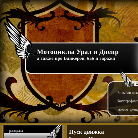
Мотоциклы Урал и Днепр
а также про Байкеров, баб и гаражи
Большая кол
Фотографии т
тюнинг днепр
разделы
Пуск движка