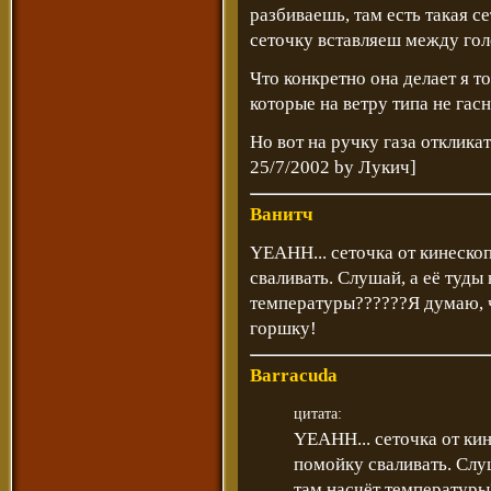
разбиваешь, там есть такая се
сеточку вставляеш между гол
Что конкретно она делает я 
которые на ветру типа не гас
Но вот на ручку газа отклика
25/7/2002 by Лукич]
Ванитч
YEAHH... сеточка от кинескопа
сваливать. Слушай, а её туды 
температуры??????Я думаю, чт
горшку!
Barracuda
цитата:
YEAHH... сеточка от кине
помойку сваливать. Слуш
там насчёт температуры