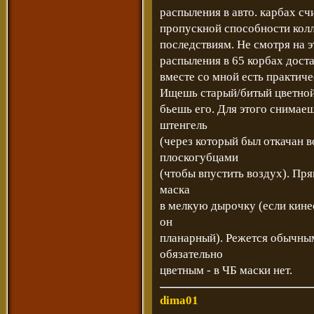
распыления в авто. карбах сч
пропускной способности кол
последствиям. Не смотря на э
распыления в 65 корбах достат
вместе со мной есть практичес
Ищешь старый/битый цветной 
бьешь его. Для этого снимае
штенгель
(через который был откачан в
плоскогубцами
(чтобы впустить воздух). Пр
маска
в мелкую дырочку (если кине
он
планарный). Режется обычны
обязательно
цветным - в ЧБ маски нет.
dima01