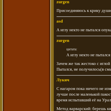
zurgen
Присоединяюсь к крику души
asd
А иглу некто не пытался опук
zurgen
цитата:
А иглу некто не пытался
Зачем же так жестоко с иглой
Пытался, не получилось(в см
Лукич
С нагаром пока ничего не изм
лучше после маленькой пакост
время испытавший её на Урале
Метод варварский: берешь кин