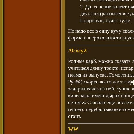
2. Да, сечение колектор
двух зол (распыление/у
Попробую, будет хуже -
Не надо все в одну кучу свал
форма и шероховатости впуск
AlexeyZ
Родные карб. можно сказать л
учитывая длину тракта, испар
пламя из выпуска. Гомогениза
Рулёй) скорее всего даст +эфф
задерживаясь на ней, лучше и
кинескопа имеет дырок проце
сеточку. Ставили еще после к
пущего перебалтыванеия смес
стоит.
WW