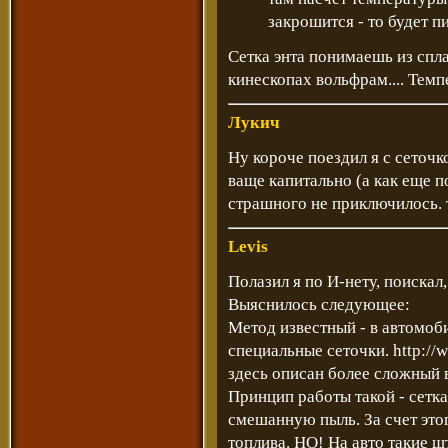
закрошится - то будет пи
Сетка энта понимаешь из спла
кинескопах вольфрам.... Темп
Лукич
Ну короче поездил я с сеточк
ваще капитально (а как еще по
страшного не приключилось. т
Levis
Полазил я по И-нету, поискал
Выяснилось следующее:
Метод известный - в автомоби
специальные сеточки.
http://
здесь описан более сложный 
Принцип работы такой - сетк
смешанную пыль. За счет это
топлива. НО! На авто такие шт