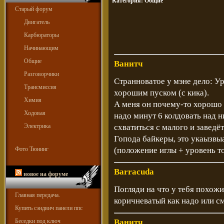
Категория:
Общие
Старый форум
Двигатель
Карбюраторы
Начинающим
Общие
Ванитч
Разговорчики
Странноватое у мэне дело: У
Трансмиссия
хорошим пуском (с кика).
Химия
А меня он почему-то хорошо з
Ходовая
надо минут 6 колдовать над н
Электрика
схватиться с малого и заведё
Гопода байкеры, это укаызвы
Фото Тюнинг
(положение иглы + уровень т
Barracuda
новое на форуме
Погляди на что у тебя похожи
Главная передача.
коричневатый как надо или см
Купить сэндвич панели ппс
Беседки под ключ
Ванитч